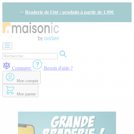
Allez
au
✨
Braderie de l'été : produits à partir de 1,99€
contenu
Motorisation
Visiophone
-
Sonnette
Comparer
Besoin d'aide ?
Solaire
-
Mon compte
économie
d'énergie
Sécurité
Mon panier
Confort
de
la
maison
Seconde
vie
Bons