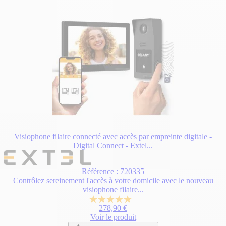
Visiophone filaire connecté avec accès par empreinte digitale -
Digital Connect - Extel...
Référence : 720335
Contrôlez sereinement l'accès à votre domicile avec le nouveau
visiophone filaire...
5.0
278,90 €
sur
Voir le produit
5