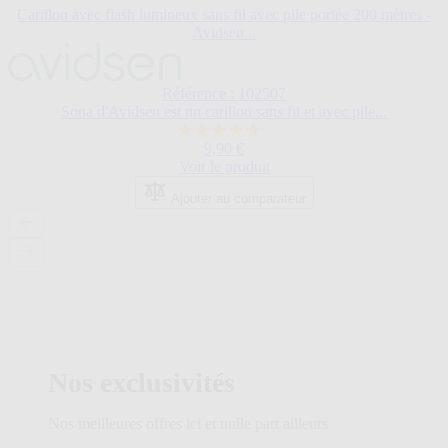
Carillon avec flash lumineux sans fil avec pile portée 200 mètres -
Avidsen...
Référence : 102507
Sona d'Avidsen est un carillon sans fil et avec pile...
5.0
9,90 €
sur
Voir le produit
5
étoiles.
Ajouter au comparateur
2
avis
Nos exclusivités
Nos meilleures offres ici et nulle part ailleurs