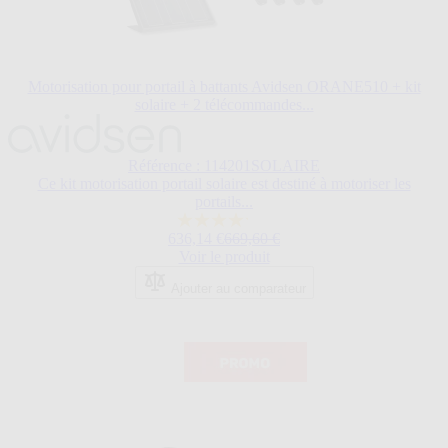
Motorisation pour portail à battants Avidsen ORANE510 + kit
solaire + 2 télécommandes...
Le
prix
dépend
Référence : 114201SOLAIRE
des
Ce kit motorisation portail solaire est destiné à motoriser les
options
portails...
choisies
4.2
sur
Prix normal
636,14 €
669,60 €
sur
la
Voir le produit
5
page
étoiles.
du
Ajouter au comparateur
133
produit.
avis