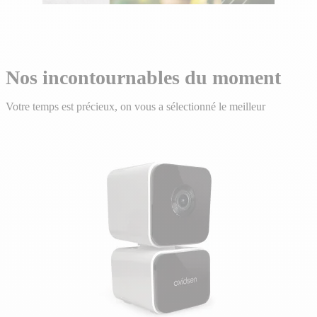
Nos incontournables du moment
Votre temps est précieux, on vous a sélectionné le meilleur
Cliquer
pour
passer
le
carrousel