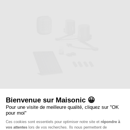
9
du
avis
produit.
Motorisation Solaire pour portail à battants Avidsen ORANE510 +
Digicode + 2 télécommandes...
Bienvenue sur Maisonic 😀
Le
prix
Pour une visite de meilleure qualité, cliquez sur "OK
dépend
pour moi"
Référence : 114201PREMIUM
des
Pour profiter de l'alliance parfaite entre technologie moderne et
options
Ces cookies sont essentiels pour optimiser notre site et
répondre à
performance exceptionnelle,...
choisies
vos attentes
lors de vos recherches. Ils nous permettent de