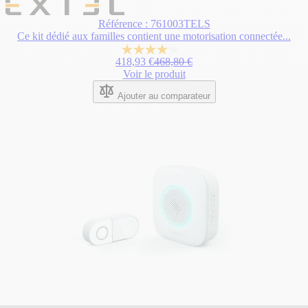
Le
prix
Référence : 761003TELS
dépend
Ce kit dédié aux familles contient une motorisation connectée...
des
options
4.1
Prix normal
418,93 €
468,80 €
choisies
sur
Voir le produit
sur
5
la
étoiles.
Ajouter au comparateur
page
23
du
avis
produit.