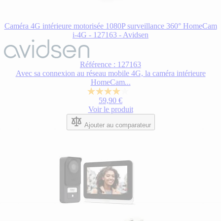
Caméra 4G intérieure motorisée 1080P surveillance 360° HomeCam
i-4G - 127163 - Avidsen
Référence : 127163
Avec sa connexion au réseau mobile 4G, la caméra intérieure
HomeCam...
4.0
59,90 €
sur
Voir le produit
5
étoiles.
Ajouter au comparateur
1
avis