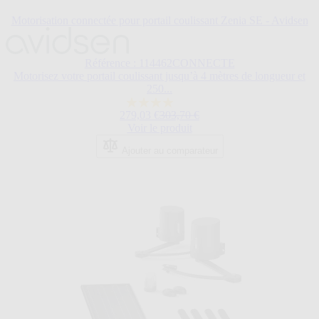
Motorisation connectée pour portail coulissant Zenia SE - Avidsen
Le
prix
dépend
Référence : 114462CONNECTE
des
Motorisez votre portail coulissant jusqu’à 4 mètres de longueur et
options
250...
choisies
4.1
sur
Prix normal
279,03 €
303,70 €
sur
la
Voir le produit
5
page
étoiles.
du
Ajouter au comparateur
15
produit.
avis