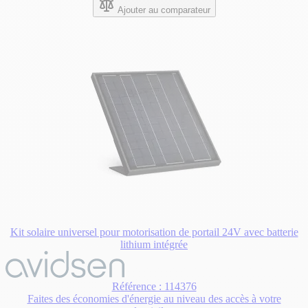
étoiles.
Ajouter au comparateur
3
avis
Kit solaire universel pour motorisation de portail 24V avec batterie
lithium intégrée
Référence : 114376
Faites des économies d'énergie au niveau des accès à votre