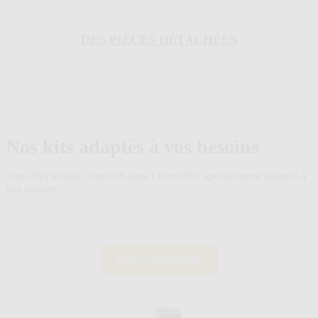
DES PIÈCES DÉTACHÉES
Nos kits adaptés à vos besoins
Vous êtes unique, votre kit aussi ! Une offre spécialement adaptée à
vos besoins
Cliquer
pour
passer
le
carrousel