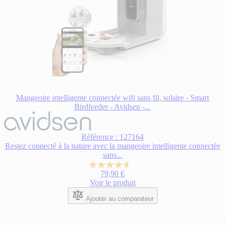
Mangeoire intelligente connectée wifi sans fil, solaire - Smart
Birdfeeder - Avidsen -...
Référence : 127164
Restez connecté à la nature avec la mangeoire intelligente connectée
sans...
4.6
79,90 €
sur
Voir le produit
5
étoiles.
Ajouter au comparateur
5
avis