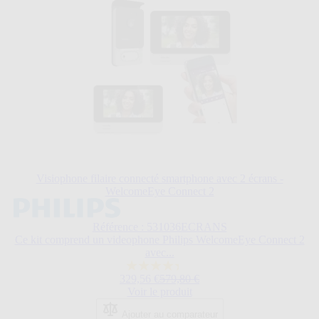
Visiophone filaire connecté smartphone avec 2 écrans -
WelcomeEye Connect 2
Le
prix
Référence : 531036ECRANS
dépend
Ce kit comprend un videophone Philips WelcomeEye Connect 2
des
avec...
options
choisies
4.3
Prix normal
329,56 €
579,80 €
sur
sur
Voir le produit
la
5
page
étoiles.
Ajouter au comparateur
du