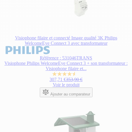
Visiophone filaire et connecté Image qualité 3K Philips
WelcomeEye Connect 3 avec transformateur
Le
prix
Référence : 531046TRANS
dépend
Visiophone Philips WelcomeEye Connect 3 + son transformateur :
des
Visiophone filaire et...
options
choisies
4.6
Prix normal
307,71 €
353,90 €
sur
sur
Voir le produit
la
5
page
étoiles.
Ajouter au comparateur
du
57
produit.
avis