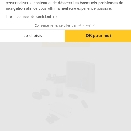
4.2
sur
personnaliser le contenu et de
détecter les éventuels problèmes de
Prix normal
648,99 €
726,50 €
sur
la
navigation
afin de vous offrir la meilleure expérience possible.
Voir le produit
5
page
Lire la politique de confidentialité
étoiles.
du
Ajouter au comparateur
133
produit.
Consentements certifiés par
avis
Je choisis
OK pour moi