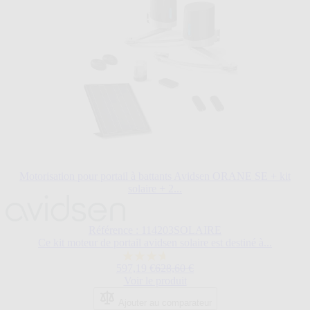
Motorisation pour portail à battants Avidsen ORANE SE + kit
solaire + 2...
Le
prix
dépend
Référence : 114203SOLAIRE
des
Ce kit moteur de portail avidsen solaire est destiné à...
options
3.7
choisies
Prix normal
597,19 €
628,60 €
sur
sur
Voir le produit
5
la
étoiles.
page
Ajouter au comparateur