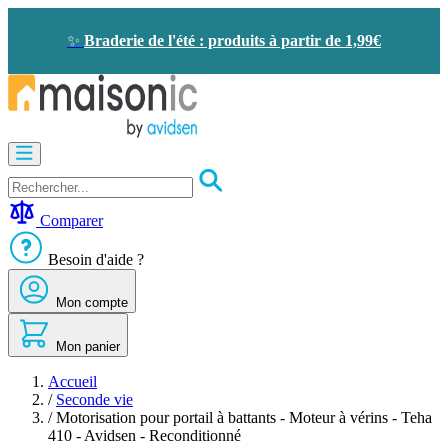
Allez
au
✨
Braderie de l'été : produits à partir de 1,99€
contenu
Motorisation
Visiophone
-
Sonnette
Comparer
Solaire
-
Besoin d'aide ?
économie
d'énergie
Mon compte
Sécurité
Confort
de
Mon panier
la
maison
Accueil
Seconde
/
Seconde vie
vie
/
Motorisation pour portail à battants - Moteur à vérins - Teha
Bons
410 - Avidsen - Reconditionné