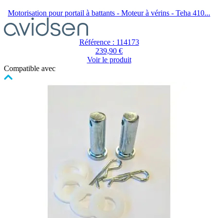
Motorisation pour portail à battants - Moteur à vérins - Teha 410...
Référence : 114173
239,90 €
Voir le produit
Compatible avec
Cliquer
pour
passer
le
carrousel