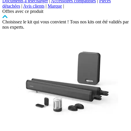
Documents à télécharger
|
Accessoires compatibles
|
Pièces
détachées
|
Avis clients
|
Marque
|
Offres avec ce produit
Choisissez le kit qui vous convient ! Tous nos kits ont été validés par
nos experts.
Cliquer
pour
passer
le
carrousel