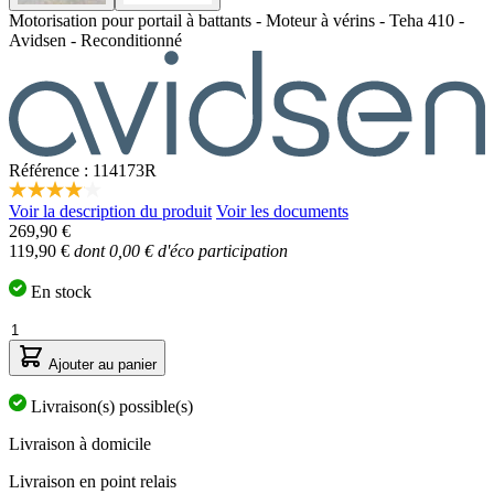
Motorisation pour portail à battants - Moteur à vérins - Teha 410 -
Avidsen - Reconditionné
Référence : 114173R
4.1
Voir la description du produit
Voir les documents
étoiles
269,90 €
sur
5,
119,90 €
dont 0,00 € d'éco participation
valeur
de
En stock
la
note
Quantité
moyenne.
Read
Ajouter au panier
51
Reviews.
Livraison(s) possible(s)
Lien
sur
Livraison à domicile
la
même
page.
Livraison en point relais