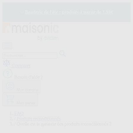
Allez
au
✨
Braderie de l'été : produits à partir de 1,99€
contenu
Motorisation
Visiophone
-
Sonnette
Comparer
Solaire
-
Besoin d'aide ?
économie
d'énergie
Mon compte
Sécurité
Confort
de
Mon panier
la
maison
FAQ
Seconde
/
Produits reconditionnés
vie
/
Quelle est la garantie des produits reconditionnés ?
Bons