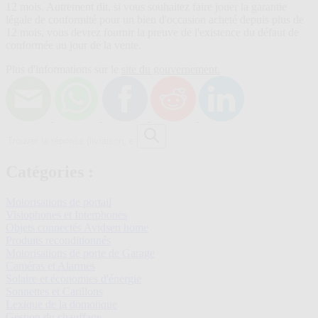
12 mois. Autrement dit, si vous souhaitez faire jouer la garantie
légale de conformité pour un bien d'occasion acheté depuis plus de
12 mois, vous devrez fournir la preuve de l'existence du défaut de
conformée au jour de la vente.
Plus d'informations sur le
site du gouvernement.
Trouver
la
réponse
(livraison,
Catégories :
etc.)
Motorisations de portail
Visiophones et Interphones
Objets connectés Avidsen home
Produits reconditionnés
Motorisations de porte de Garage
Caméras et Alarmes
Solaire et économies d'énergie
Sonnettes et Carillons
Lexique de la domotique
Gestion du chauffage