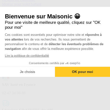
Moteur pour volet battant
Caméra 4G sans wifi
Vos commandes
Bienvenue sur Maisonic 😀
Votre compte client
Service Après Vente
Pour une visite de meilleure qualité, cliquez sur "OK
pour moi"
Étiquettes
Ces cookies sont essentiels pour optimiser notre site et
répondre à
vos attentes
lors de vos recherches. Ils nous permettent de
720300 (10)
114600 (2)
531036 (2)
720297 (1)
720298 (1)
720315
personnaliser le contenu et de
détecter les éventuels problèmes de
(1)
114375 (1)
720320 (1)
720324 (1)
127055 (1)
navigation
afin de vous offrir la meilleure expérience possible.
Lire la politique de confidentialité
Boutique officielle
Consentements certifiés par
De l’entreprise Avidsen
Je choisis
OK pour moi
SAV basé en France
02 47 34 08 88