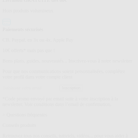
Livraison GRATUITE dès 60€
Hors produits volumineux
Paiements sécurisés
CB, Paypal, en 3x ou 4x, Apple Pay
Lettre
10€ offerts* mais pas que !
d’information
Bons plans, guides, nouveautés... Inscrivez-vous à notre newsletter
Pour que nos communications soient personnalisées, complétez
votre profil dans votre compte client
Adresse
Inscription
email
*Code promo envoyé par email suite à votre inscription à la
newsletter. Voir conditions dans l’email de confirmation.
> Questions fréquentes
Conseils produits
Retrouvez tous nos conseils, tutoriels, vidéos... pour vous aider à