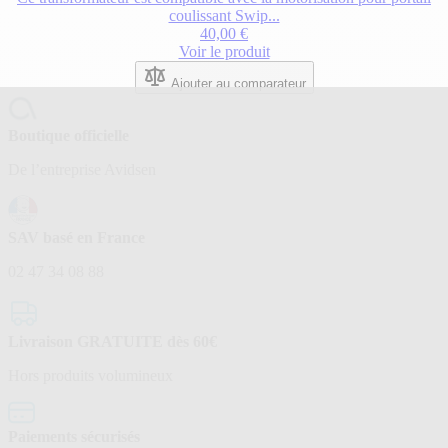
coulissant Swip...
40,00 €
Voir le produit
Ajouter au comparateur
Boutique officielle
De l’entreprise Avidsen
SAV basé en France
02 47 34 08 88
Livraison GRATUITE dès 60€
Hors produits volumineux
Paiements sécurisés