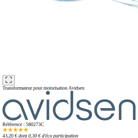
Transformateur pour motorisation Avidsen
Référence : 580273C
5.0
43,20 €
dont 0,30 € d'éco participation
étoiles