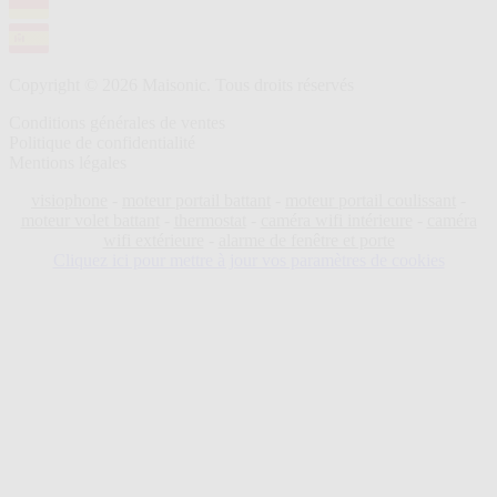
Copyright © 2026 Maisonic. Tous droits réservés
Conditions générales de ventes
Politique de confidentialité
Mentions légales
visiophone
-
moteur portail battant
-
moteur portail coulissant
-
moteur volet battant
-
thermostat
-
caméra wifi intérieure
-
caméra
wifi extérieure
-
alarme de fenêtre et porte
Cliquez ici pour mettre à jour vos paramètres de cookies