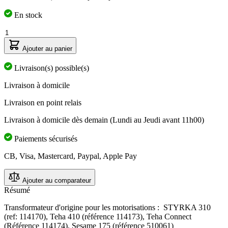
sur
5,
En stock
valeur
de
Quantité
la
note
Ajouter au panier
moyenne.
Read
Livraison(s) possible(s)
a
Review.
Livraison à domicile
Lien
sur
Livraison en point relais
la
même
Livraison à domicile dès demain (Lundi au Jeudi avant 11h00)
page.
Paiements sécurisés
CB, Visa, Mastercard, Paypal, Apple Pay
Ajouter au comparateur
Résumé
Transformateur d'origine pour les motorisations : STYRKA 310
(ref: 114170), Teha 410 (référence 114173), Teha Connect
(Référence 114174), Sesame 175 (référence 510061)