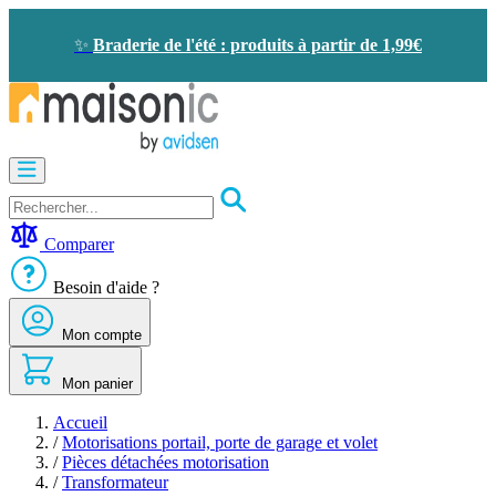
Allez
au
✨
Braderie de l'été : produits à partir de 1,99€
contenu
Motorisation
Visiophone
-
Sonnette
Comparer
Solaire
-
Besoin d'aide ?
économie
d'énergie
Mon compte
Sécurité
Confort
de
Mon panier
la
maison
Accueil
Seconde
/
Motorisations portail, porte de garage et volet
vie
/
Pièces détachées motorisation
Bons
/
Transformateur