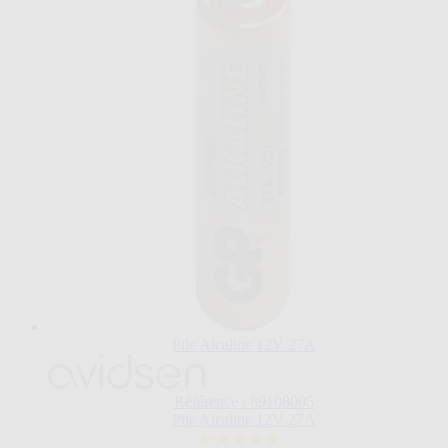
Pile Alcaline 12V 27A
Référence : 89108005
Pile Alcaline 12V 27A
5.0