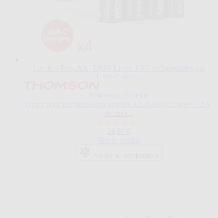
Lot de 4 Piles AA / LR06 Li-ion 1.5V rechargeables par
USB-C avec...
Référence : 520300
Optez pour les piles rechargeables AA (LR06) Power+ 1.5V
de chez...
5.0
24,90 €
sur
Voir le produit
5
étoiles.
Ajouter au comparateur
3
avis