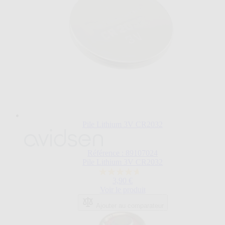
Pile Lithium 3V CR2032
Référence : 89107024
Pile Lithium 3V CR2032
4.7
3,90 €
sur
Voir le produit
5
étoiles.
Ajouter au comparateur
6
avis