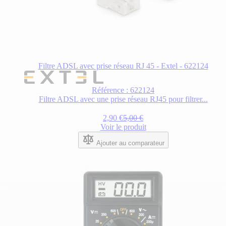
Filtre ADSL avec prise réseau RJ 45 - Extel - 622124
Référence : 622124
Filtre ADSL avec une prise réseau RJ45 pour filtrer...
Prix Spécial
Prix normal
2,90 €
5,00 €
Voir le produit
Ajouter au comparateur