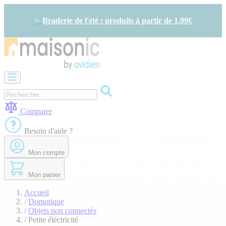
Allez
au
✨
Braderie de l'été : produits à partir de 1,99€
contenu
Motorisation
Visiophone
-
Sonnette
Comparer
Solaire
-
Besoin d'aide ?
économie
d'énergie
Mon compte
Sécurité
Confort
de
Mon panier
la
maison
Accueil
Seconde
/
Domotique
vie
/
Objets non connectés
Bons
/
Petite éléctricité