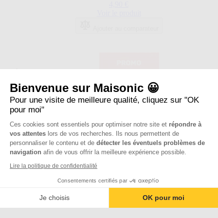
4,90 €
sur
Voir le produit
5
étoiles.
Ajouter au comparateur
2
avis
Bienvenue sur Maisonic 😀
Pour une visite de meilleure qualité, cliquez sur "OK
pour moi"
Ces cookies sont essentiels pour optimiser notre site et
répondre à
vos attentes
lors de vos recherches. Ils nous permettent de
personnaliser le contenu et de
détecter les éventuels problèmes de
navigation
afin de vous offrir la meilleure expérience possible.
Lire la politique de confidentialité
Consentements certifiés par
Je choisis
OK pour moi