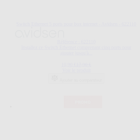
Switch Ethernet 5 ports pour box internet - Avidsen - 622110
Référence : 622110
Installez ce Switch Ethernet comprenant cinq ports pour
ajouter jusqu'à...
Prix Spécial
Prix normal
10,90 €
17,90 €
Voir le produit
Ajouter au comparateur