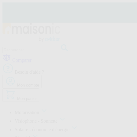
Allez
au
contenu
Motorisation
Visiophone
Comparer
-
Sonnette
Besoin d'aide ?
Solaire
-
économie
Mon compte
d'énergie
Sécurité
Mon panier
Confort
de
la
Motorisation
maison
Visiophone - Sonnette
Seconde
vie
Solaire - économie d'énergie
Bons