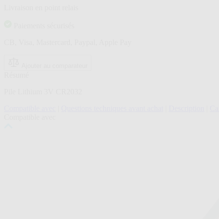
sur
Livraison en point relais
la
même
page.
Paiements sécurisés
CB, Visa, Mastercard, Paypal, Apple Pay
Ajouter au comparateur
Résumé
Pile Lithium 3V CR2032
Compatible avec
|
Questions techniques avant achat
|
Description
|
Car
Compatible avec
Cliquer
pour
passer
le
carrousel