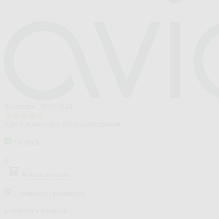
Référence : 89107024
4.7
3,90 €
dont 0,00 € d'éco participation
étoiles
sur
5,
En stock
valeur
de
Quantité
la
note
Ajouter au panier
moyenne.
Read
Livraison(s) possible(s)
6
Reviews.
Livraison à domicile
Lien