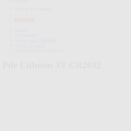
Sécurité
plans
Confort de la maison
Seconde vie
Bons plans
Accueil
/
Domotique
/
Objets non connectés
/
Petite éléctricité
/
Pile Lithium 3V CR2032
Pile Lithium 3V CR2032