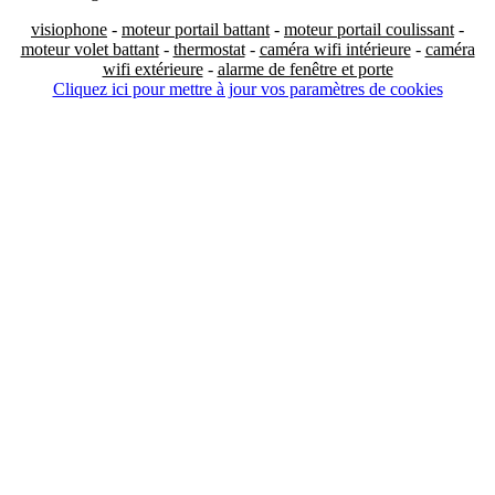
visiophone
-
moteur portail battant
-
moteur portail coulissant
-
moteur volet battant
-
thermostat
-
caméra wifi intérieure
-
caméra
wifi extérieure
-
alarme de fenêtre et porte
Cliquez ici pour mettre à jour vos paramètres de cookies