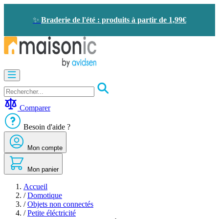
Allez
au
✨
Braderie de l'été : produits à partir de 1,99€
contenu
Motorisation
Visiophone
-
Sonnette
Comparer
Solaire
-
Besoin d'aide ?
économie
d'énergie
Mon compte
Sécurité
Confort
de
Mon panier
la
maison
Accueil
Seconde
/
Domotique
vie
/
Objets non connectés
Bons
/
Petite éléctricité