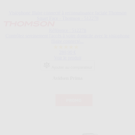
Visiophone filaire connecté à reconnaissance faciale Thomson
Smart Face - Thomson - 512278
Référence : 512278
Contrôlez sereinement l'accès à votre domicile avec le visiophone
filaire connecté...
5.0
289,90 €
sur
Voir le produit
5
étoiles.
Ajouter au comparateur
1
avis
Avidsen Prima