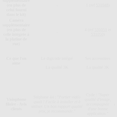
supplémentaire
(en plus de
-
1 (ref
531048
)
celui fourni
dans le kit)
Caméra
supplémentaire
(en plus de
4 (ref
531051
et
-
celle intégrée à
531050
)
la platine de
rue)
Ce que l'on
Le digicode intégré
Ses accessoires
aime
La qualité 3K
La qualité 3K
Cyde :
"Super
Stéphane 44 :
"Portier vidéo
Visiophone
qualité d'image,
v
quali ! Facile à installer et à
filaire - Avis
accompagnée
d
utiliser. Un bon rapport qualité
clients
d'une bonne
prix, je recommande."
application."