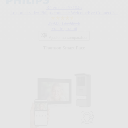
Référence : 531046
Le portier video Philips connecté WelcomeEye Connect 3...
4.6
Prix Spécial
Prix normal
299,00 €
329,00 €
sur
Voir le produit
5
étoiles.
Ajouter au comparateur
57
avis
Thomson Smart Face