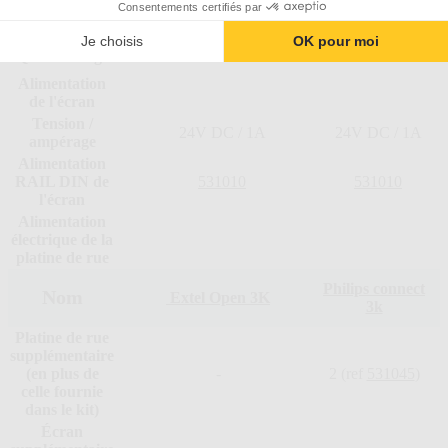
Consentements certifiés par
Application
Philips Door
Extel Connect
smartphone
Connect
Je choisis
OK pour moi
Qualité image
3K
3K
Alimentation
de l'écran
Tension /
24V DC / 1A
24V DC / 1A
ampérage
Alimentation
RAIL DIN de
531010
531010
l'écran
Alimentation
électrique de la
platine de rue
Philips connect
Nom
Extel Open 3K
3k
Platine de rue
supplémentaire
(en plus de
-
2 (ref
531045
)
celle fournie
dans le kit)
Écran