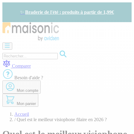
Allez
au
✨
Braderie de l'été : produits à partir de 1,99€
contenu
Motorisation
Visiophone
-
Sonnette
Comparer
Solaire
-
Besoin d'aide ?
économie
d'énergie
Mon compte
Sécurité
Confort
de
Mon panier
la
maison
Accueil
Seconde
/
Quel est le meilleur visiophone filaire en 2026 ?
vie
Bons