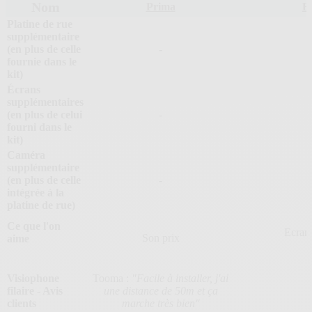
Nom
Prima
El
Platine de rue
supplémentaire
(en plus de celle
-
fournie dans le
kit)
Écrans
supplémentaires
(en plus de celui
-
fourni dans le
kit)
Caméra
supplémentaire
(en plus de celle
-
intégrée à la
platine de rue)
Ce que l'on
Ecran
Son prix
aime
Visiophone
Tooma :
"Facile à installer, j'ai
filaire - Avis
une distance de 50m et ça
clients
marche très bien"