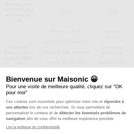
Distance max
entre l'écran et
100 m
120 m
la platine de
rue
Moniteur / Écran
Moniteur /
Écran
Application smartphone
Ouverture
Application
Clavier à code (intégré)
Le
d'un portail et
smartphone
d'un portillon
Lecteur de QR code
Badge RFID
via
(fourni)
Bienvenue sur Maisonic 😀
Lecteur de QR
code
Pour une visite de meilleure qualité, cliquez sur "OK
pour moi"
Oui
Oui
Ces cookies sont essentiels pour optimiser notre site et
répondre à
Wifi 2,4 GHz
Wifi 2,4 et 5
vos attentes
lors de vos recherches. Ils nous permettent de
Connecté
GHz
personnaliser le contenu et de
détecter les éventuels problèmes de
navigation
afin de vous offrir la meilleure expérience possible.
Lire la politique de confidentialité