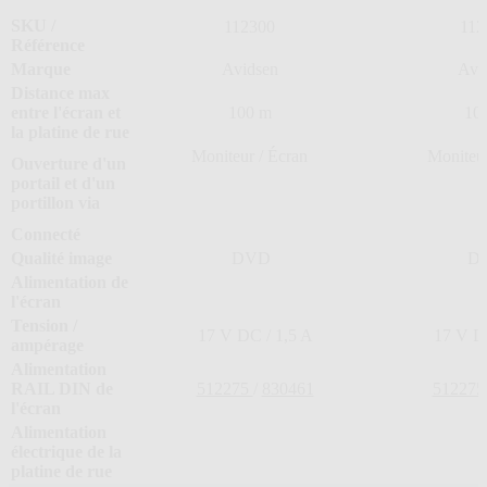
SKU
/
112300
112
Référence
Marque
Avidsen
Avi
Distance max
entre l'écran et
100 m
10
la platine de rue
Moniteur / Écran
Moniteur
Ouverture d'un
portail et d'un
portillon via
Connecté
Qualité image
DVD
D
Alimentation de
l'écran
Tension /
17 V DC / 1,5 A
17 V DC
ampérage
Alimentation
RAIL DIN de
512275
/
830461
51227
l'écran
Alimentation
électrique de la
platine de rue