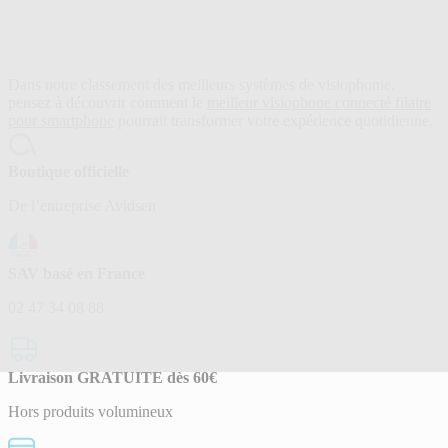
Dans notre classement des meilleurs systèmes de visiophonie,
pensez à découvrir comment le
meilleur visiophone connecté filaire
pour smartphone
pourrait transformer votre expérience quotidienne.
Boutique officielle
De l’entreprise Avidsen
SAV basé en France
02 47 34 08 88
Livraison GRATUITE dès 60€
Hors produits volumineux