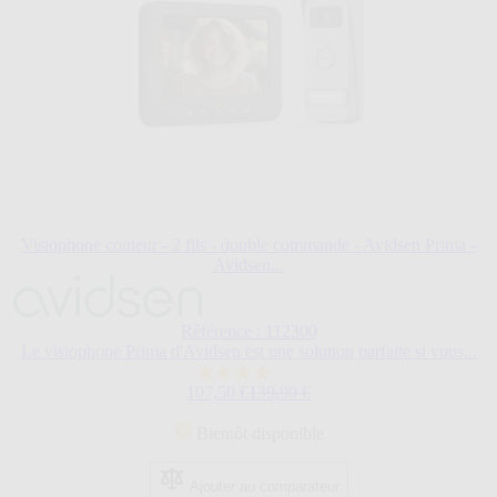
Visiophone couleur - 2 fils - double commande - Avidsen Prima -
Avidsen...
Référence : 112300
Le visiophone Prima d'Avidsen est une solution parfaite si vous...
4.0
Prix Spécial
Prix normal
107,50 €
139,90 €
sur
5
Bientôt disponible
étoiles.
6
avis
Ajouter au comparateur