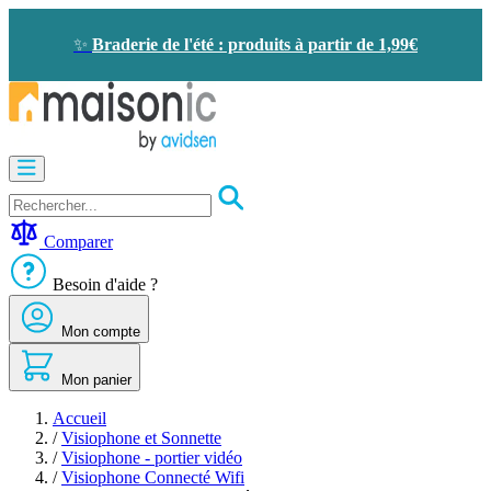
Allez
au
✨
Braderie de l'été : produits à partir de 1,99€
contenu
Motorisation
Visiophone
-
Sonnette
Comparer
Solaire
-
Besoin d'aide ?
économie
d'énergie
Mon compte
Sécurité
Confort
de
Mon panier
la
maison
Accueil
Seconde
/
Visiophone et Sonnette
vie
/
Visiophone - portier vidéo
Bons
/
Visiophone Connecté Wifi