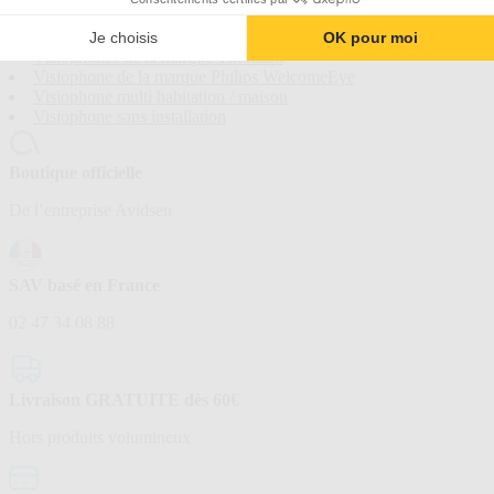
Visiophone Avidsen : une performance exceptionnelle pour une
sécurité optimale
Je choisis
OK pour moi
Visiophones de la marque Thomson
Visiophone de la marque Philips WelcomeEye
Visiophone multi habitation / maison
Visiophone sans installation
Boutique officielle
De l’entreprise Avidsen
SAV basé en France
02 47 34 08 88
Livraison GRATUITE dès 60€
Hors produits volumineux