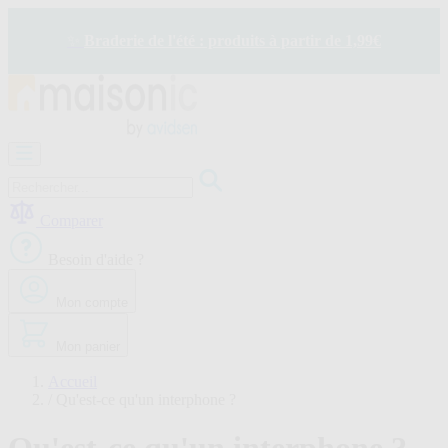
Allez
au
✨
Braderie de l'été : produits à partir de 1,99€
contenu
Motorisation
Visiophone
-
Sonnette
Comparer
Solaire
-
Besoin d'aide ?
économie
d'énergie
Mon compte
Sécurité
Confort
de
Mon panier
la
maison
Accueil
Seconde
/
Qu'est-ce qu'un interphone ?
vie
Bons