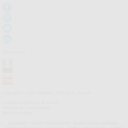
International
Copyright © 2026 Maisonic. Tous droits réservés
Conditions générales de ventes
Politique de confidentialité
Mentions légales
visiophone
-
moteur portail battant
-
moteur portail coulissant
-
moteur volet battant
-
thermostat
-
caméra wifi intérieure
-
caméra