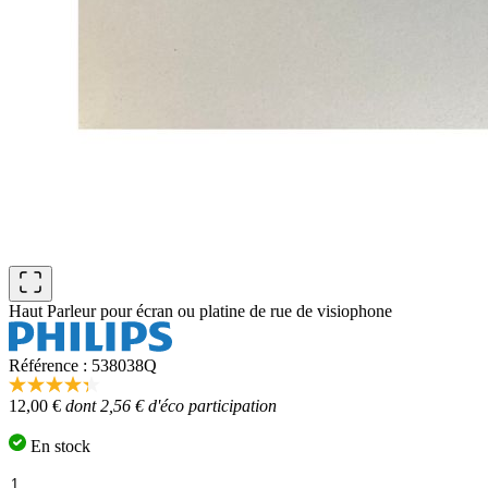
Haut Parleur pour écran ou platine de rue de visiophone
Référence : 538038Q
4.3
12,00 €
dont 2,56 € d'éco participation
étoiles
sur
5,
En stock
valeur
de
Quantité