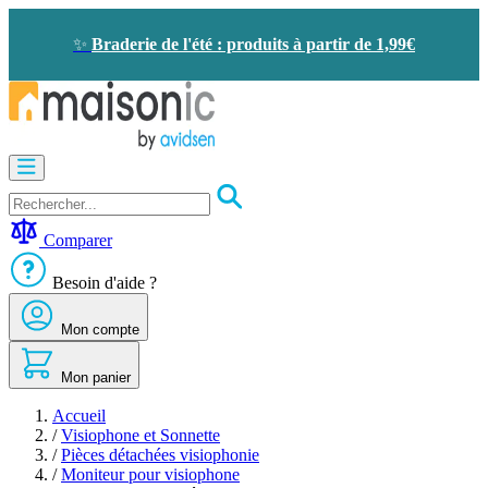
Allez
au
✨
Braderie de l'été : produits à partir de 1,99€
contenu
Motorisation
Visiophone
-
Sonnette
Comparer
Solaire
-
Besoin d'aide ?
économie
d'énergie
Mon compte
Sécurité
Confort
de
Mon panier
la
maison
Accueil
Seconde
/
Visiophone et Sonnette
vie
/
Pièces détachées visiophonie
Bons
/
Moniteur pour visiophone