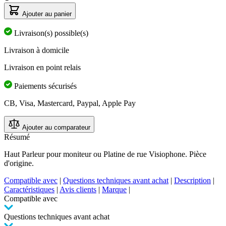
la
note
Ajouter au panier
moyenne.
Read
Livraison(s) possible(s)
3
Reviews.
Livraison à domicile
Lien
sur
Livraison en point relais
la
même
page.
Paiements sécurisés
CB, Visa, Mastercard, Paypal, Apple Pay
Ajouter au comparateur
Résumé
Haut Parleur pour moniteur ou Platine de rue Visiophone. Pièce
d'origine.
Compatible avec
|
Questions techniques avant achat
|
Description
|
Caractéristiques
|
Avis clients
|
Marque
|
Compatible avec
Questions techniques avant achat