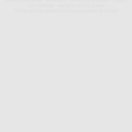
wifi extérieure
-
alarme de fenêtre et porte
Cliquez ici pour mettre à jour vos paramètres de cookies