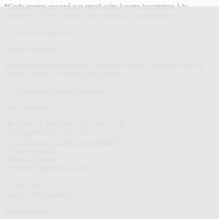
*Code promo envoyé par email suite à votre inscription à la
newsletter. Voir conditions dans l’email de confirmation.
> Questions fréquentes
Conseils produits
Retrouvez tous nos conseils, tutoriels, vidéos... pour vous aider à
installer, utiliser et réparer votre produit.
> Voir tous nos conseils produits
Nous contacter
Du Lundi au Jeudi 9h - 12h / 14h - 18h
et le vendredi 9h - 12h / 14h - 17h
02 47 34 08 88
(numéro non surtaxé)
> Nous contacter
Maisonic France
19 avenue Marcel Dassault
37200 Tours
France Métropolitaine
Nous rejoindre