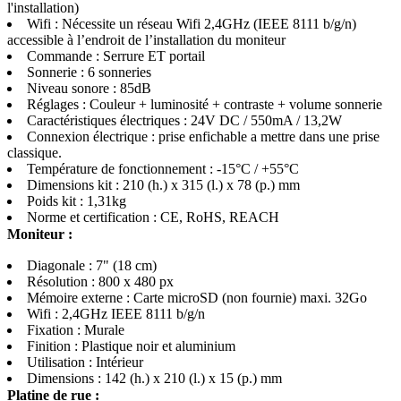
l'installation)
Wifi : Nécessite un réseau Wifi 2,4GHz (IEEE 8111 b/g/n)
accessible à l’endroit de l’installation du moniteur
Commande : Serrure ET portail
Sonnerie : 6 sonneries
Niveau sonore : 85dB
Réglages : Couleur + luminosité + contraste + volume sonnerie
Caractéristiques électriques : 24V DC / 550mA / 13,2W
Connexion électrique : prise enfichable a mettre dans une prise
classique.
Température de fonctionnement : -15°C / +55°C
Dimensions kit : 210 (h.) x 315 (l.) x 78 (p.) mm
Poids kit : 1,31kg
Norme et certification : CE, RoHS, REACH
Moniteur :
Diagonale : 7" (18 cm)
Résolution : 800 x 480 px
Mémoire externe : Carte microSD (non fournie) maxi. 32Go
Wifi : 2,4GHz IEEE 8111 b/g/n
Fixation : Murale
Finition : Plastique noir et aluminium
Utilisation : Intérieur
Dimensions : 142 (h.) x 210 (l.) x 15 (p.) mm
Platine de rue :