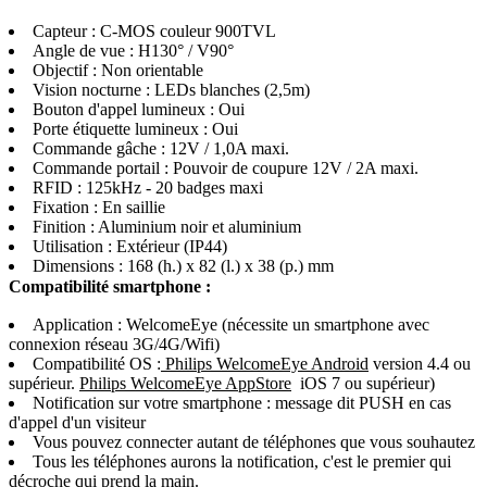
Capteur : C-MOS couleur 900TVL
Angle de vue : H130° / V90°
Objectif : Non orientable
Vision nocturne : LEDs blanches (2,5m)
Bouton d'appel lumineux : Oui
Porte étiquette lumineux : Oui
Commande gâche : 12V / 1,0A maxi.
Commande portail : Pouvoir de coupure 12V / 2A maxi.
RFID : 125kHz - 20 badges maxi
Fixation : En saillie
Finition : Aluminium noir et aluminium
Utilisation : Extérieur (IP44)
Dimensions : 168 (h.) x 82 (l.) x 38 (p.) mm
Compatibilité smartphone :
Application : WelcomeEye (nécessite un smartphone avec
connexion réseau 3G/4G/Wifi)
Compatibilité OS :
Philips WelcomeEye Android
version 4.4 ou
supérieur.
Philips WelcomeEye AppStore
iOS 7 ou supérieur)
Notification sur votre smartphone : message dit PUSH en cas
d'appel d'un visiteur
Vous pouvez connecter autant de téléphones que vous souhautez
Tous les téléphones aurons la notification, c'est le premier qui
décroche qui prend la main.