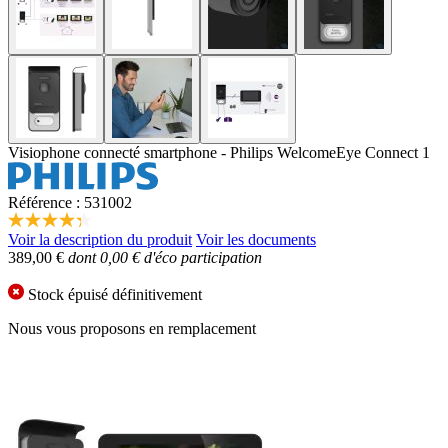
Visiophone connecté smartphone - Philips WelcomeEye Connect 1
Référence : 531002
4.3
Voir la description du produit
Voir les documents
étoiles
389,00 €
dont 0,00 € d'éco participation
sur
5,
valeur
Stock épuisé définitivement
de
la
Nous vous proposons en remplacement
note
moyenne.
Read
22
Reviews.
Lien
sur