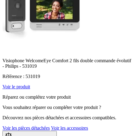
la
même
page.
Visiophone WelcomeEye Comfort 2 fils double commande évolutif
- Philips - 531019
Référence : 531019
Voir le produit
Réparez ou complétez votre produit
Vous souhaitez réparer ou compléter votre produit ?
Découvrez nos pièces détachées et accessoires compatibles.
Voir les pièces détachées
Voir les accessoires