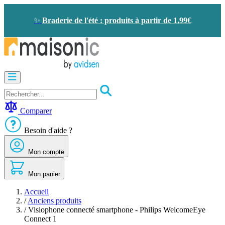
Allez
au
✨
Braderie de l'été : produits à partir de 1,99€
contenu
Motorisation
Visiophone
-
Sonnette
Comparer
Solaire
-
Besoin d'aide ?
économie
d'énergie
Mon compte
Sécurité
Confort
de
Mon panier
la
maison
Accueil
Seconde
/
Anciens produits
vie
/
Visiophone connecté smartphone - Philips WelcomeEye
Bons
Connect 1