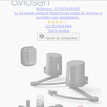
prix
dépend
Référence : 127055APPART
des
Le kit alarme connecté HomeSecure permet de sécuriser et
options
surveiller votre appartement...
choisies
4.4
sur
Prix normal
222,89 €
333,70 €
sur
la
Voir le produit
5
page
étoiles.
du
Ajouter au comparateur
5
produit.
avis