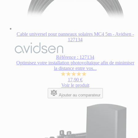
Cable universel pour panneaux solaires MC4 5m - Avidsen -
127134
Référence : 127134
Optimisez votre installation photovoltaïque afin de minimiser
la distance entre vos...
5.0
17,90 €
sur
Voir le produit
5
étoiles.
Ajouter au comparateur
1
avis