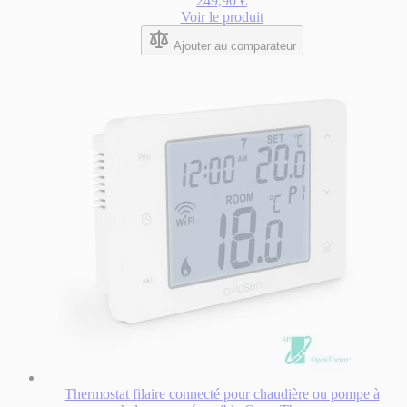
249,90 €
sur
Voir le produit
5
étoiles.
Ajouter au comparateur
30
avis
Thermostat filaire connecté pour chaudière ou pompe à