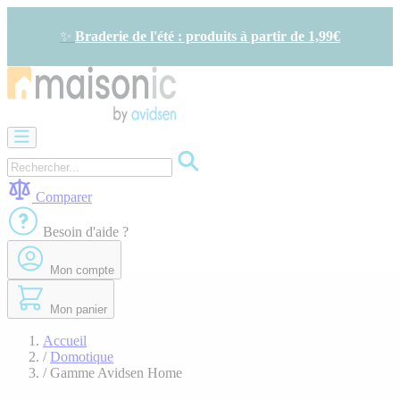
Allez
au
✨
Braderie de l'été : produits à partir de 1,99€
contenu
Motorisation
Visiophone
-
Sonnette
Comparer
Solaire
-
Besoin d'aide ?
économie
d'énergie
Mon compte
Sécurité
Confort
de
Mon panier
la
maison
Accueil
Seconde
/
Domotique
vie
/
Gamme Avidsen Home
Bons