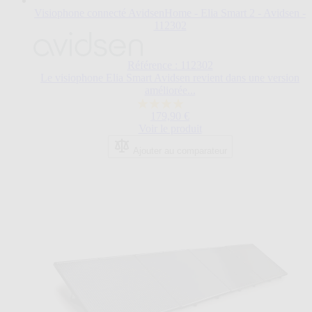
Visiophone connecté AvidsenHome - Elia Smart 2 - Avidsen -
112302
Référence : 112302
Le visiophone Elia Smart Avidsen revient dans une version
améliorée...
4.0
179,90 €
sur
Voir le produit
5
étoiles.
Ajouter au comparateur
4
avis