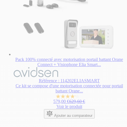
Pack 100% connecté avec motorisation portail battant Orane
Connect + Visiophone Elia Smart...
Le
prix
dépend
Référence : 114202ELIASMART
des
Ce kit se compose d'une motorisation connectée pour portail
options
battant Orane...
choisies
4.2
sur
Prix normal
579,00 €
629,60 €
sur
la
Voir le produit
5
page
étoiles.
du
Ajouter au comparateur
42
produit.
avis