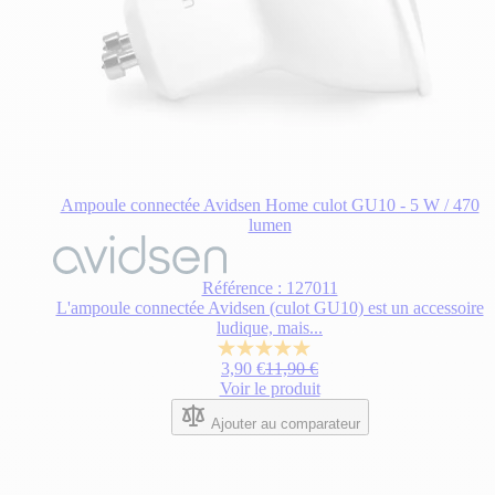
Ampoule connectée Avidsen Home culot GU10 - 5 W / 470
lumen
Référence : 127011
L'ampoule connectée Avidsen (culot GU10) est un accessoire
ludique, mais...
5.0
Prix Spécial
Prix normal
3,90 €
11,90 €
sur
Voir le produit
5
étoiles.
Ajouter au comparateur
2
avis