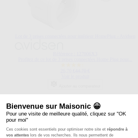
Lot de 3 prises connectées pour intérieur HomePlug - Avidsen
Le
prix
dépend
Référence : 127006X3
des
Profitez de ce lot de 3 prises connectées Home Plug pour...
options
4.3
choisies
Prix normal
26,70 €
44,70 €
sur
sur
Voir le produit
5
la
étoiles.
page
Ajouter au comparateur
14
du
avis
produit.
Bienvenue sur Maisonic 😀
Pour une visite de meilleure qualité, cliquez sur "OK
pour moi"
Ces cookies sont essentiels pour optimiser notre site et
répondre à
vos attentes
lors de vos recherches. Ils nous permettent de