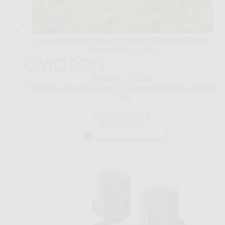
Kit de 4 panneaux solaires, station connectée 400 watts
Avidsen Home - Soria...
Référence : 127100
Produisez votre propre électricité pour alimenter les appareils
en...
4.1
Prix Spécial
Prix normal
299,00 €
349,00 €
sur
Voir le produit
5
étoiles.
Ajouter au comparateur
16
avis