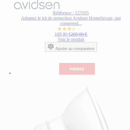
Référence : 127055
Adoptez le kit de protection Avidsen HomeSecure, qui
comprend...
3.4
Prix Spécial
Prix normal
169,90 €
269,00 €
sur
Voir le produit
5
étoiles.
Ajouter au comparateur
12
avis