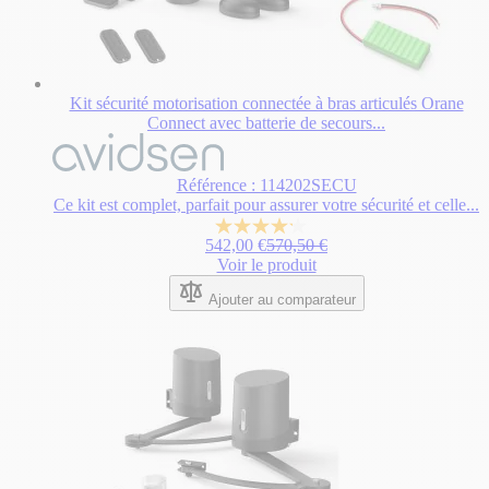
Kit sécurité motorisation connectée à bras articulés Orane
Connect avec batterie de secours...
Le
prix
dépend
Référence : 114202SECU
des
Ce kit est complet, parfait pour assurer votre sécurité et celle...
options
4.2
choisies
Prix normal
542,00 €
570,50 €
sur
sur
Voir le produit
5
la
étoiles.
page
Ajouter au comparateur
42
du
avis
produit.