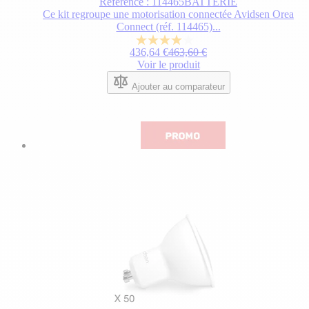
Référence : 114465BATTERIE
des
Ce kit regroupe une motorisation connectée Avidsen Orea
options
Connect (réf. 114465)...
choisies
4.0
sur
Prix normal
436,64 €
463,60 €
sur
la
Voir le produit
5
page
étoiles.
du
Ajouter au comparateur
2
produit.
avis