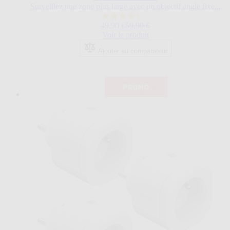
Surveillez une zone plus large avec un objectif angle fixe...
4.4
Prix Spécial
Prix normal
49,90 €
59,90 €
sur
Voir le produit
5
étoiles.
Ajouter au comparateur
8
avis