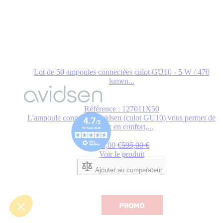
Lot de 50 ampoules connectées culot GU10 - 5 W / 470
lumen...
Le
prix
dépend
Référence : 127011X50
des
L'ampoule connectée Avidsen (culot GU10) vous permet de
options
gagner en confort,...
choisies
sur
Prix normal
195,00 €
595,00 €
la
Voir le produit
page
du
Ajouter au comparateur
produit.