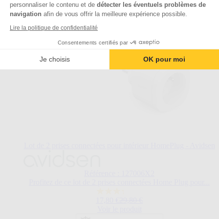
personnaliser le contenu et de
détecter les éventuels problèmes de
navigation
afin de vous offrir la meilleure expérience possible.
Lire la politique de confidentialité
Consentements certifiés par
Je choisis
OK pour moi
Lot de 2 prises connectées pour intérieur HomePlug - Avidsen
Le
prix
dépend
Référence : 127006X2
des
Profitez de ce lot de 2 prises connectées Home Plug pour...
options
3.3
choisies
Prix normal
17,80 €
29,80 €
sur
sur
Voir le produit
5
la