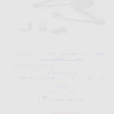
Motorisation connectée à bras articulés portail à battants -
Orane Connect - Avidsen...
Référence : 114202
Motorisez votre portail à battants s'il fait jusqu'à 2,50...
4.2
399,90 €
sur
Voir le produit
5
étoiles.
Ajouter au comparateur
42
avis