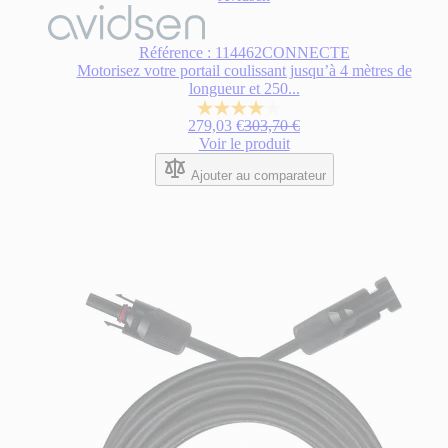
Le
prix
dépend
Référence : 114462CONNECTE
des
Motorisez votre portail coulissant jusqu’à 4 mètres de
options
longueur et 250...
choisies
4.1
sur
Prix normal
279,03 €
303,70 €
sur
la
Voir le produit
5
page
étoiles.
du
Ajouter au comparateur
15
produit.
avis