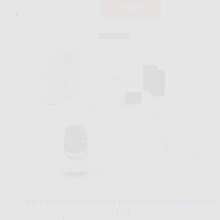
Kit Alarme sans fil connectée HomeSecure pour appartement
T2/T3
Le