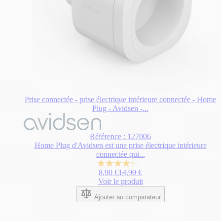
Prise connectée - prise électrique intérieure connectée - Home
Plug - Avidsen -...
Référence : 127006
Home Plug d'Avidsen est une prise électrique intérieure
connectée qui...
4.3
Prix Spécial
Prix normal
8,90 €
14,90 €
sur
Voir le produit
5
étoiles.
Ajouter au comparateur
14
avis