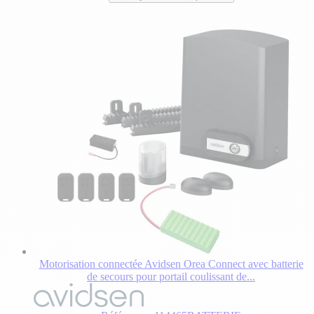
7
produit.
avis
Motorisation connectée Avidsen Orea Connect avec batterie
de secours pour portail coulissant de...
Le
prix
dépend