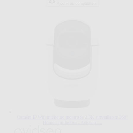
étoiles.
page
Ajouter au comparateur
3
du
avis
produit.
Caméra IP Wifi intérieure motorisée 2,5K surveillance 360°
HomeCam Indoor - Avidsen -...