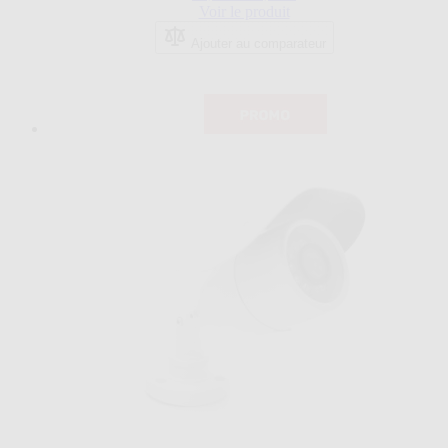
sur
Voir le produit
5
étoiles.
Ajouter au comparateur
2
avis