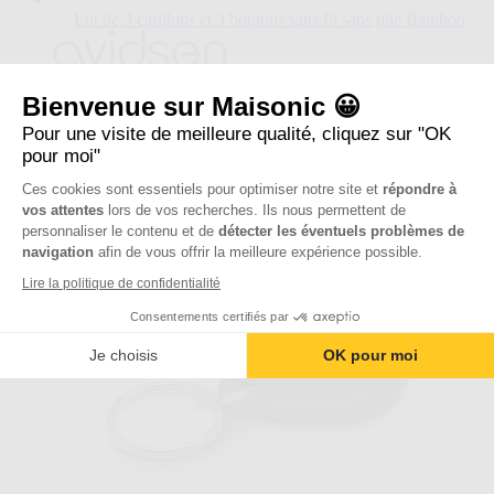
Lot de 3 carillons et 3 boutons sans fil sans pile Bamboo
Le
prix
dépend
Référence : 102498-3C3S
des
Bienvenue sur Maisonic 😀
4.5
options
Prix normal
103,10 €
112,50 €
sur
Pour une visite de meilleure qualité, cliquez sur "OK
choisies
Voir le produit
5
pour moi"
sur
étoiles.
la
Ajouter au comparateur
Ces cookies sont essentiels pour optimiser notre site et
répondre à
51
page
avis
vos attentes
lors de vos recherches. Ils nous permettent de
du
personnaliser le contenu et de
détecter les éventuels problèmes de
produit.
navigation
afin de vous offrir la meilleure expérience possible.
Lire la politique de confidentialité
Consentements certifiés par
Je choisis
OK pour moi