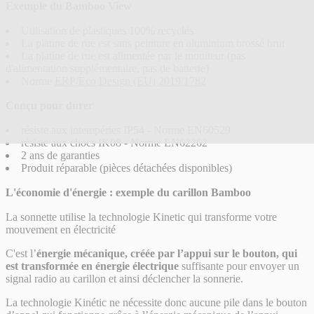
Exemple du Bamboo View
Utilisation de plastiques 100% recyclés
La platine de rue est sans peinture en aluminium brossé brut
La platine de rue est alimentée par le moniteur (pas
d'alimentation supplémentaire, pas de batterie)
Norme
ERP/Eco Design (EU) 2019/1782
Conçu pour durer
résiste aux intempéries IP54 - Norme EN60529
résiste aux chocs IK08 - Norme EN62262
2 ans de garanties
Produit réparable (pièces détachées disponibles)
L'économie d'énergie : exemple du carillon Bamboo
La sonnette utilise la technologie Kinetic qui transforme votre
mouvement en électricité
C'est l’
énergie mécanique, créée par l’appui sur le bouton, qui
est transformée en énergie électrique
suffisante pour envoyer un
signal radio au carillon et ainsi déclencher la sonnerie.
La technologie Kinétic ne nécessite donc aucune pile dans le bouton