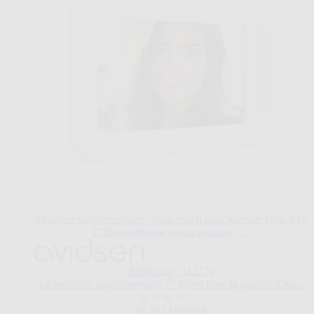
Moniteur supplémentaire 7pouce/inch pour gamme Ylva 3/3+
2 fils monitoring vision nocturne -...
Référence : 112279
Le moniteur supplémentaire 7" prévu pour la gamme Ylva...
4.5
Prix Spécial
Prix normal
46,90 €
109,90 €