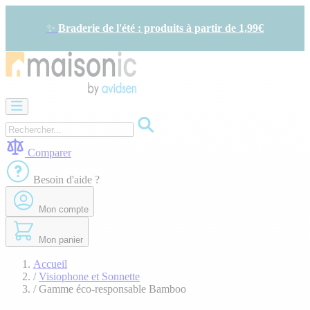
Allez
au
✨
Braderie de l'été : produits à partir de 1,99€
contenu
Motorisation
Visiophone
-
Sonnette
Comparer
Solaire
-
Besoin d'aide ?
économie
d'énergie
Mon compte
Sécurité
Confort
de
Mon panier
la
maison
Accueil
Seconde
/
Visiophone et Sonnette
vie
/
Gamme éco-responsable Bamboo
Bons