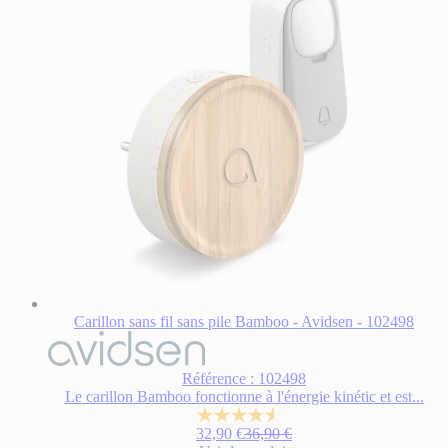
Carillon sans fil sans pile Bamboo - Avidsen - 102498
Référence : 102498
Le carillon Bamboo fonctionne à l'énergie kinétic et est...
4.5
Prix Spécial
Prix normal
32,90 €
36,90 €
sur