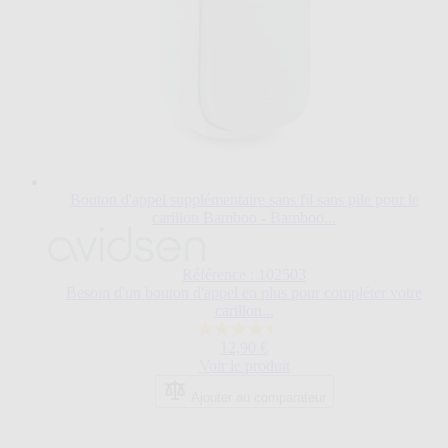
Bouton d'appel supplémentaire sans fil sans pile pour le
carillon Bamboo - Bamboo...
Référence : 102503
Besoin d'un bouton d'appel en plus pour compléter votre
carillon...
4.4
12,90 €
sur
Voir le produit
5
étoiles.
Ajouter au comparateur
9
avis