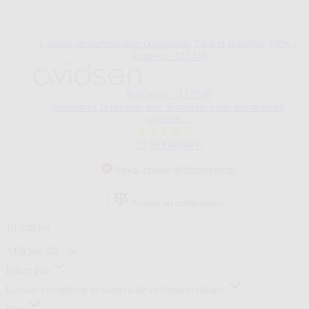
Caméra de surveillance compatible Ylva et Bamboo View -
Avidsen - 112248
Référence : 112248
Renforcez la sécurité aux abords de votre domicile en
ajoutant...
4.5
Prix Spécial
Prix normal
23,90 €
67,90 €
sur
5
Stock épuisé définitivement
étoiles.
6
avis
Ajouter au comparateur
10
articles
Afficher
Filtrer par
Liaison visiophone et caméra de vidéosurveillance
Prix