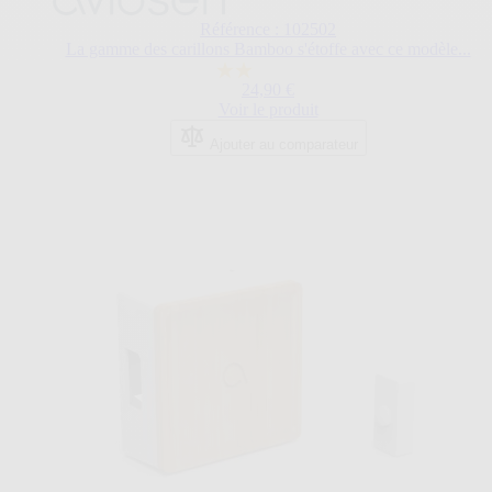
Référence : 102502
La gamme des carillons Bamboo s'étoffe avec ce modèle...
2.0
24,90 €
sur
Voir le produit
5
étoiles.
Ajouter au comparateur
1
avis