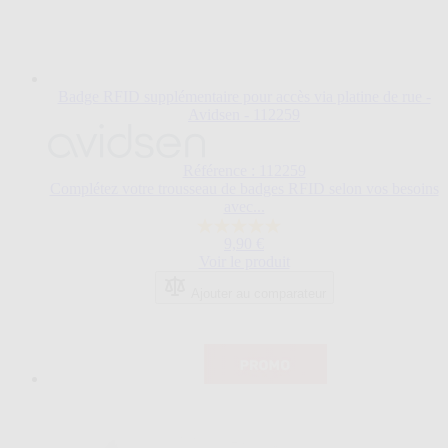
Badge RFID supplémentaire pour accès via platine de rue -
Avidsen - 112259
Référence : 112259
Complétez votre trousseau de badges RFID selon vos besoins
avec...
5.0
9,90 €
sur
Voir le produit
5
étoiles.
Ajouter au comparateur
5
avis