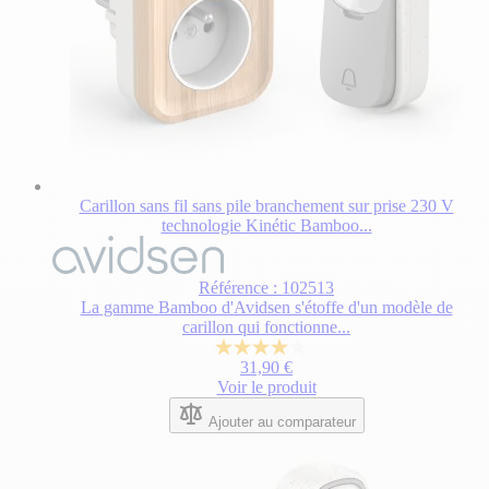
Carillon sans fil sans pile branchement sur prise 230 V
technologie Kinétic Bamboo...
Référence : 102513
La gamme Bamboo d'Avidsen s'étoffe d'un modèle de
carillon qui fonctionne...
4.0
31,90 €
sur
Voir le produit
5
étoiles.
Ajouter au comparateur
2
avis