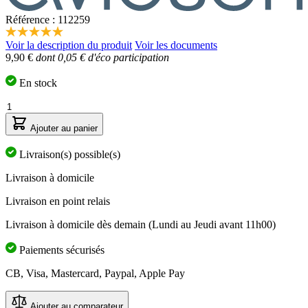
Référence : 112259
5.0
Voir la description du produit
Voir les documents
étoiles
9,90 €
dont 0,05 € d'éco participation
sur
5,
valeur
En stock
de
la
Quantité
note
moyenne.
Ajouter au panier
Read
5
Livraison(s) possible(s)
Reviews.
Lien
Livraison à domicile
sur
la
Livraison en point relais
même
page.
Livraison à domicile dès demain (Lundi au Jeudi avant 11h00)
Paiements sécurisés
CB, Visa, Mastercard, Paypal, Apple Pay
Ajouter au comparateur