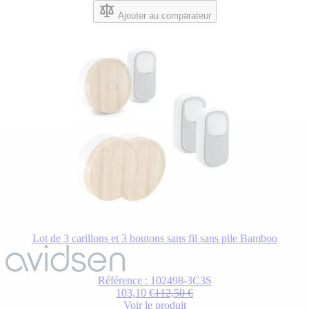
Ajouter au comparateur
Lot de 3 carillons et 3 boutons sans fil sans pile Bamboo
Le
prix
dépend
Référence : 102498-3C3S
des
103,10 €
112,50 €
options
Voir le produit