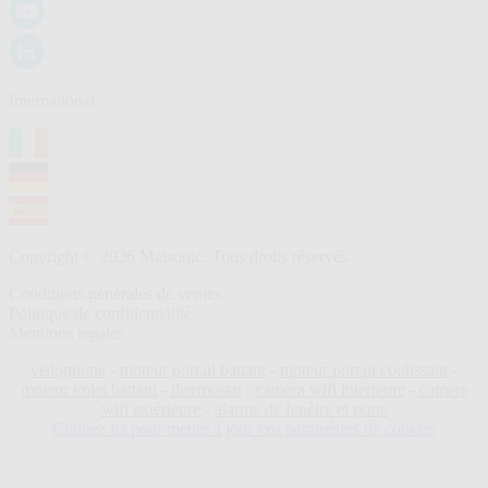
International
Copyright © 2026 Maisonic. Tous droits réservés
Conditions générales de ventes
Politique de confidentialité
Mentions légales
visiophone
-
moteur portail battant
-
moteur portail coulissant
-
moteur volet battant
-
thermostat
-
caméra wifi intérieure
-
caméra
wifi extérieure
-
alarme de fenêtre et porte
Cliquez ici pour mettre à jour vos paramètres de cookies