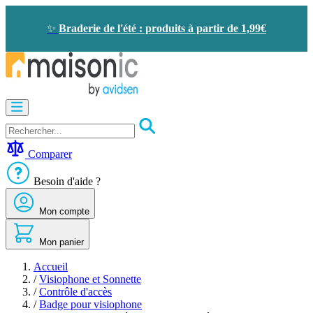
Allez
au
✨
Braderie de l'été : produits à partir de 1,99€
contenu
Motorisation
Visiophone
-
Sonnette
Comparer
Solaire
-
Besoin d'aide ?
économie
d'énergie
Mon compte
Sécurité
Confort
de
Mon panier
la
maison
Accueil
Seconde
/
Visiophone et Sonnette
vie
/
Contrôle d'accès
Bons
/
Badge pour visiophone