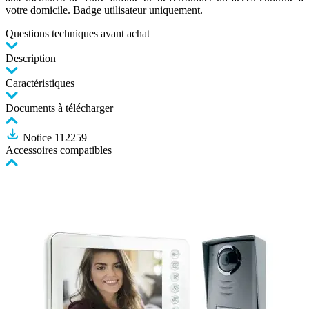
votre domicile. Badge utilisateur uniquement.
Questions techniques avant achat
Description
Caractéristiques
Documents à télécharger
Notice 112259
Accessoires compatibles
Cliquer
pour
passer
le
carrousel