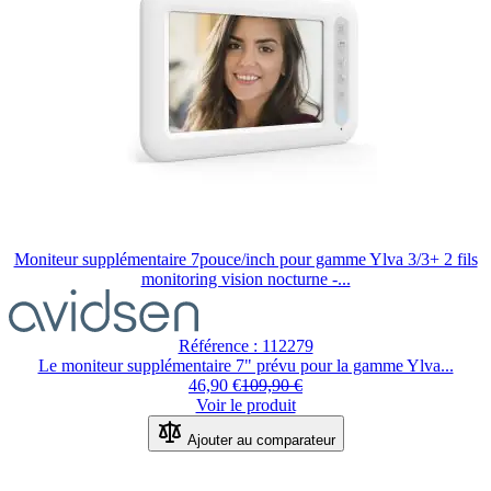
Moniteur supplémentaire 7pouce/inch pour gamme Ylva 3/3+ 2 fils
monitoring vision nocturne -...
Référence : 112279
Le moniteur supplémentaire 7" prévu pour la gamme Ylva...
46,90 €
109,90 €
Voir le produit
Ajouter au comparateur