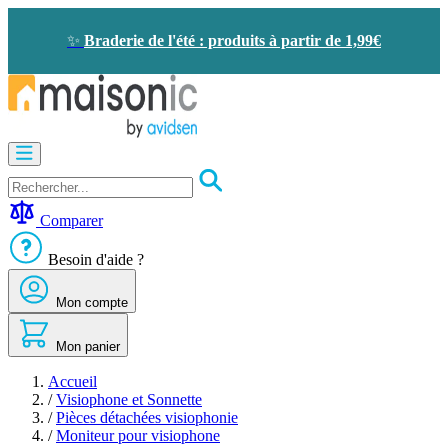
Allez
au
✨
Braderie de l'été : produits à partir de 1,99€
contenu
Motorisation
Visiophone
-
Sonnette
Comparer
Solaire
-
Besoin d'aide ?
économie
d'énergie
Mon compte
Sécurité
Confort
de
Mon panier
la
maison
Accueil
Seconde
/
Visiophone et Sonnette
vie
/
Pièces détachées visiophonie
Bons
/
Moniteur pour visiophone