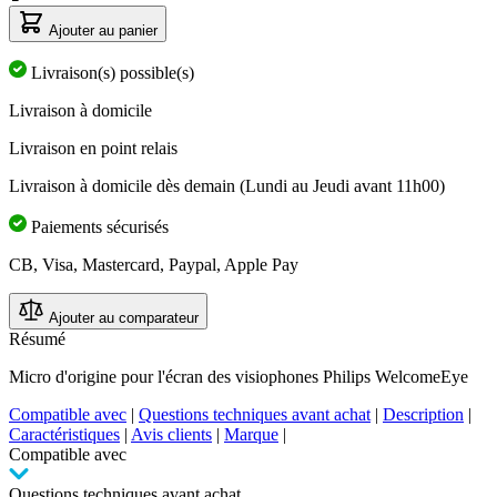
la
note
Ajouter au panier
moyenne.
Read
Livraison(s) possible(s)
a
Review.
Livraison à domicile
Lien
sur
Livraison en point relais
la
même
Livraison à domicile dès demain (Lundi au Jeudi avant 11h00)
page.
Paiements sécurisés
CB, Visa, Mastercard, Paypal, Apple Pay
Ajouter au comparateur
Résumé
Micro d'origine pour l'écran des visiophones Philips WelcomeEye
Compatible avec
|
Questions techniques avant achat
|
Description
|
Caractéristiques
|
Avis clients
|
Marque
|
Compatible avec
Questions techniques avant achat