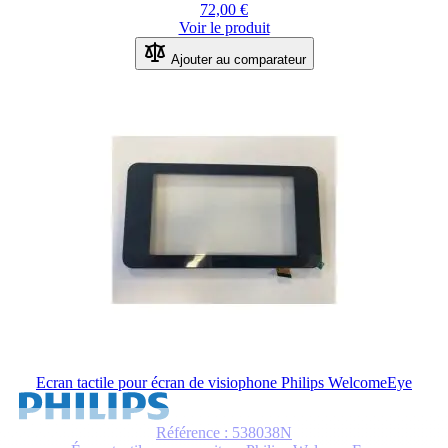
72,00 €
Voir le produit
Ajouter au comparateur
Ecran tactile pour écran de visiophone Philips WelcomeEye
Référence : 538038N