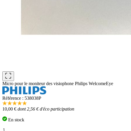
Micro pour le moniteur des visiophone Philips WelcomeEye
Référence : 538038P
5.0
10,00 €
dont 2,56 € d'éco participation
étoiles
sur
5,
En stock
valeur
de
Quantité