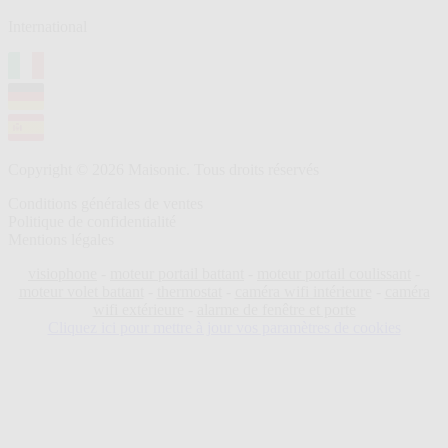
International
Copyright © 2026 Maisonic. Tous droits réservés
Conditions générales de ventes
Politique de confidentialité
Mentions légales
visiophone
-
moteur portail battant
-
moteur portail coulissant
-
moteur volet battant
-
thermostat
-
caméra wifi intérieure
-
caméra
wifi extérieure
-
alarme de fenêtre et porte
Cliquez ici pour mettre à jour vos paramètres de cookies