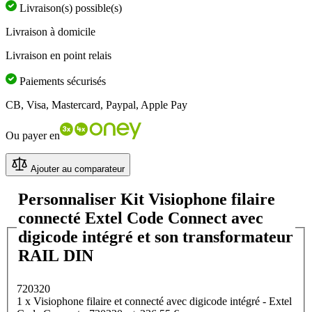
Livraison(s) possible(s)
Lien
sur
Livraison à domicile
la
même
page.
Livraison en point relais
Paiements sécurisés
CB, Visa, Mastercard, Paypal, Apple Pay
Ou payer en
Ajouter au comparateur
Personnaliser Kit Visiophone filaire
connecté Extel Code Connect avec
digicode intégré et son transformateur
RAIL DIN
720320
1 x Visiophone filaire et connecté avec digicode intégré - Extel