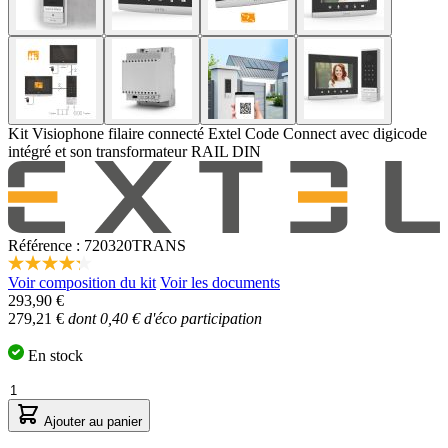
Kit Visiophone filaire connecté Extel Code Connect avec digicode
intégré et son transformateur RAIL DIN
Référence : 720320TRANS
4.3
Voir composition du kit
Voir les documents
étoiles
Le
293,90 €
sur
prix
5,
279,21 €
dont 0,40 € d'éco participation
valeur
dépend
de
des
En stock
la
options
note
Quantité
choisies
moyenne.
Read
Ajouter au panier
48
Reviews.