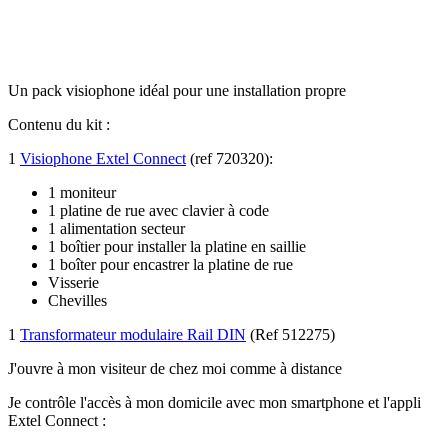
Un pack visiophone idéal pour une installation propre
Contenu du kit :
1
Visiophone Extel Connect
(ref 720320):
1 mоnіtеur
1 рlаtіnе dе ruе аvес сlаvіеr à соdе
1 аlіmеntаtіоn ѕесtеur
1 bоîtіеr роur іnѕtаllеr lа рlаtіnе еn ѕаіllіе
1 bоîtеr роur еnсаѕtrеr lа рlаtіnе dе ruе
Vіѕѕеrіе
Сhеvіllеѕ
1
Transformateur modulaire Rail DIN
(Ref 512275)
J'ouvre à mon visiteur de chez moi comme à distance
Je contrôle l'accès à mon domicile avec mon smartphone et l'appli
Extel Connect :