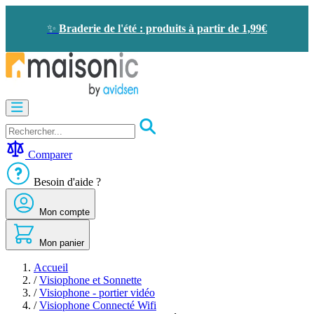
Allez
au
✨
Braderie de l'été : produits à partir de 1,99€
contenu
Motorisation
Visiophone
-
Sonnette
Comparer
Solaire
-
Besoin d'aide ?
économie
d'énergie
Mon compte
Sécurité
Confort
de
Mon panier
la
maison
Accueil
Seconde
/
Visiophone et Sonnette
vie
/
Visiophone - portier vidéo
Bons
/
Visiophone Connecté Wifi