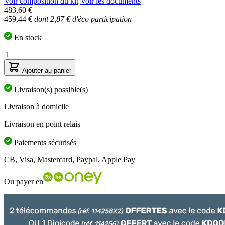
Voir composition du kit
Voir les documents
étoiles
Le
483,60 €
sur
prix
5,
459,44 €
dont 2,87 € d'éco participation
valeur
dépend
de
des
En stock
la
options
note
Quantité
choisies
moyenne.
Read
Ajouter au panier
133
Reviews.
Livraison(s) possible(s)
Lien
sur
Livraison à domicile
la
même
page.
Livraison en point relais
Paiements sécurisés
CB, Visa, Mastercard, Paypal, Apple Pay
Ou payer en