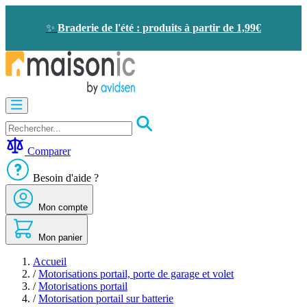
Allez
au
✨
Braderie de l'été : produits à partir de 1,99€
contenu
Motorisation
Visiophone
-
Sonnette
Comparer
Solaire
-
Besoin d'aide ?
économie
d'énergie
Mon compte
Sécurité
Confort
de
Mon panier
la
maison
Accueil
Seconde
/
Motorisations portail, porte de garage et volet
vie
/
Motorisations portail
Bons
/
Motorisation portail sur batterie