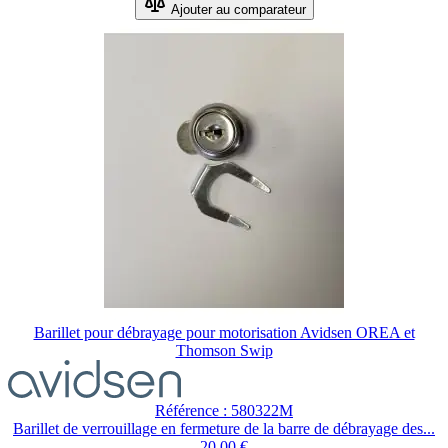
Ajouter au comparateur
Barillet pour débrayage pour motorisation Avidsen OREA et
Thomson Swip
Référence : 580322M
Barillet de verrouillage en fermeture de la barre de débrayage des...
20,00 €