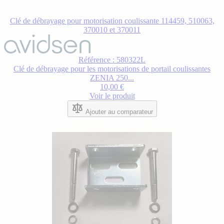
Clé de débrayage pour motorisation coulissante 114459, 510063,
370010 et 370011
Référence : 580322L
Clé de débrayage pour les motorisations de portail coulissantes
ZENIA 250...
10,00 €
Voir le produit
Ajouter au comparateur