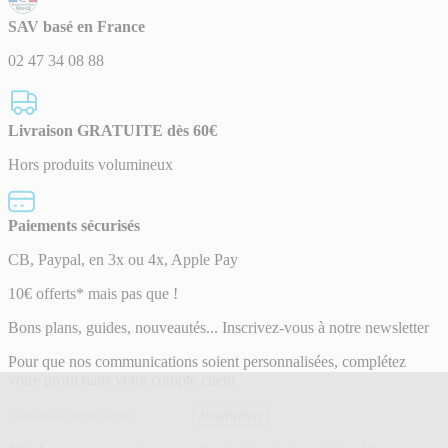
SAV basé en France
02 47 34 08 88
Livraison GRATUITE dès 60€
Hors produits volumineux
Paiements sécurisés
CB, Paypal, en 3x ou 4x, Apple Pay
Lettre
10€ offerts* mais pas que !
d’information
Bons plans, guides, nouveautés... Inscrivez-vous à notre newsletter
Pour que nos communications soient personnalisées, complétez
votre profil dans votre compte client
Adresse
Inscription
email