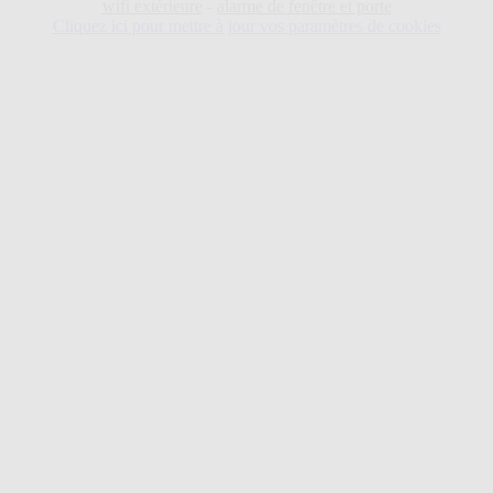
wifi extérieure
-
alarme de fenêtre et porte
Cliquez ici pour mettre à jour vos paramètres de cookies