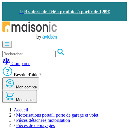
Allez
au
✨
Braderie de l'été : produits à partir de 1,99€
contenu
Motorisation
Visiophone
-
Sonnette
Comparer
Solaire
-
Besoin d'aide ?
économie
d'énergie
Mon compte
Sécurité
Confort
de
Mon panier
la
maison
Accueil
Seconde
/
Motorisations portail, porte de garage et volet
vie
/
Pièces détachées motorisation
Bons
/
Pièces de débrayages