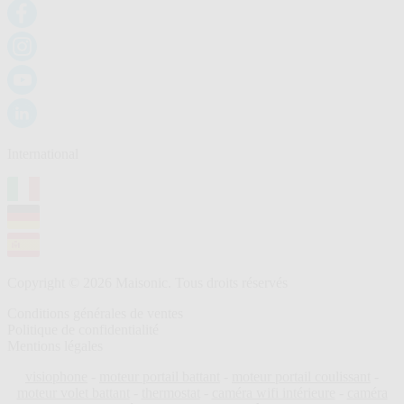
International
Copyright © 2026 Maisonic. Tous droits réservés
Conditions générales de ventes
Politique de confidentialité
Mentions légales
visiophone
-
moteur portail battant
-
moteur portail coulissant
-
moteur volet battant
-
thermostat
-
caméra wifi intérieure
-
caméra