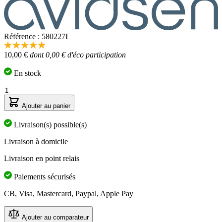
Référence : 580227I
5.0
10,00 €
dont 0,00 € d'éco participation
étoiles
sur
5,
En stock
valeur
de
Quantité
la
note
Ajouter au panier
moyenne.
Read
Livraison(s) possible(s)
2
Reviews.
Livraison à domicile
Lien
sur
Livraison en point relais
la
même
page.
Paiements sécurisés
CB, Visa, Mastercard, Paypal, Apple Pay
Ajouter au comparateur