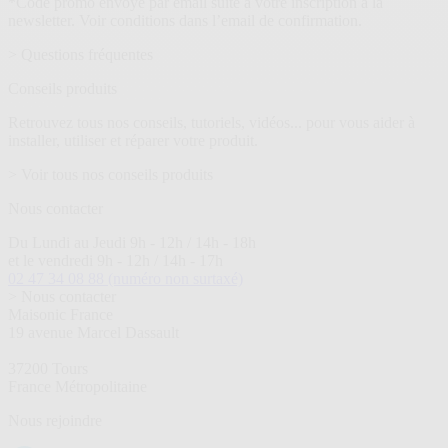
*Code promo envoyé par email suite à votre inscription à la
newsletter. Voir conditions dans l’email de confirmation.
> Questions fréquentes
Conseils produits
Retrouvez tous nos conseils, tutoriels, vidéos... pour vous aider à
installer, utiliser et réparer votre produit.
> Voir tous nos conseils produits
Nous contacter
Du Lundi au Jeudi 9h - 12h / 14h - 18h
et le vendredi 9h - 12h / 14h - 17h
02 47 34 08 88
(numéro non surtaxé)
> Nous contacter
Maisonic France
19 avenue Marcel Dassault
37200 Tours
France Métropolitaine
Nous rejoindre