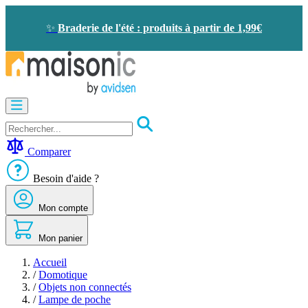
Allez
au
✨
Braderie de l'été : produits à partir de 1,99€
contenu
Motorisation
Visiophone
-
Sonnette
Comparer
Solaire
-
Besoin d'aide ?
économie
d'énergie
Mon compte
Sécurité
Confort
de
Mon panier
la
maison
Accueil
Seconde
/
Domotique
vie
/
Objets non connectés
Bons
/
Lampe de poche