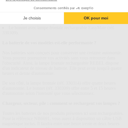
notre catalogue :
Consentements certifiés par
La lampe frontale rechargeable REBEL de NEBO (réf.
NB6691) ;
Je choisis
OK pour moi
La lampe frontale rechargeable EasyMate (réf. 330314) ;
Le bonnet avec lampe frontale rechargeable EasyMate (réf.
330309).
La batterie de vos modèles est-elle performante ?
Nos batteries sont conçues pour conserver une certaine autonomie.
Vous pourrez poursuivre vos activités sans vous retrouver dans
l'obscurité. Ainsi, la lampe frontale rechargeable REBEL dispose
d'un indicateur de niveau de batterie. Elle peut avoir jusqu'à quatre
heures et demie d'autonomie.
De son côté, la lampe frontale (réf. 330314) offre quatre heures
d'autonomie. Le bonnet (réf. 330309) offre entre 5 et 15 heures
d'autonomie selon l'intensité que vous sélectionnez.
Chargeur, secteur, pile : comment se rechargent vos lampes ?
Toutes les batteries de nos produits présentes ici sont rechargeables.
Pour la référence NB6691, vous aurez à disposition un câble USB
magnétique inclus. Il faudra entre une heure trente et deux heures