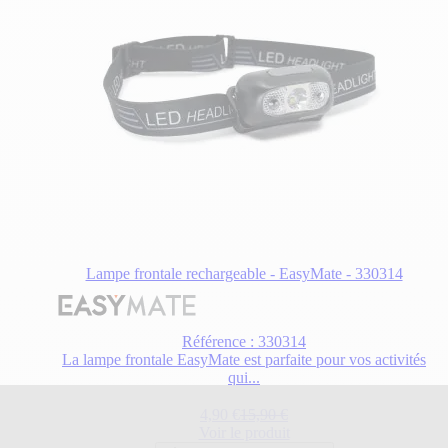
Lampe frontale rechargeable - EasyMate - 330314
Référence : 330314
La lampe frontale EasyMate est parfaite pour vos activités
qui...
Prix Spécial
Prix normal
4,90 €
15,90 €
Voir le produit