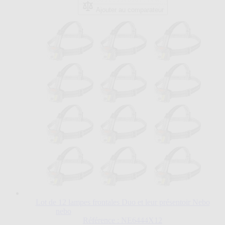
Ajouter au comparateur
Lot de 12 lampes frontales Duo et leur présentoir Nebo
Le
nebo
prix
Référence : NE6444X12