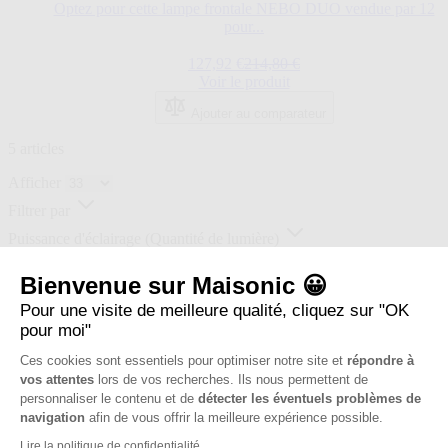
dépend
Optez pour cette lampe frontale NEBO DUO vendue par 12
des
pour...
options
choisies
Prix normal
127,92 €
214,80 €
sur
Voir le produit
la
Ajouter au comparateur
page
du
5
articles
produit.
Afficher
Filtrer par
Puissance d'éclairage (Quantité de lumière)
Marque
Bienvenue sur Maisonic 😀
Prix
Pour une visite de meilleure qualité, cliquez sur "OK
Quelle marque de lampe frontale choisir, quelles sont les
pour moi"
meilleures lampes frontales ?
Ces cookies sont essentiels pour optimiser notre site et
répondre à
vos attentes
lors de vos recherches. Ils nous permettent de
Notre catalogue propose des lampes frontales puissantes et
personnaliser le contenu et de
détecter les éventuels problèmes de
rechargeables, gage d'autonomie et d'efficacité pour vous éclairer
navigation
afin de vous offrir la meilleure expérience possible.
pendant toutes vos activités. Voici nos meilleures lampes frontales,
ce sont des produits NEBO et EasyMate qui se distinguent dans
Lire la politique de confidentialité