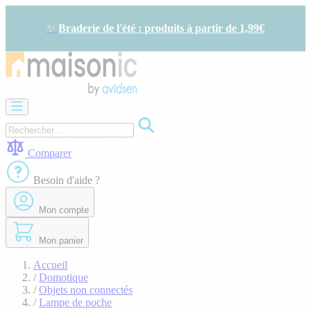
Allez
au
✨
Braderie de l'été : produits à partir de 1,99€
contenu
Motorisation
Visiophone
-
Sonnette
Comparer
Solaire
-
Besoin d'aide ?
économie
d'énergie
Mon compte
Sécurité
Confort
de
Mon panier
la
maison
Accueil
Seconde
/
Domotique
vie
/
Objets non connectés
Bons
/
Lampe de poche