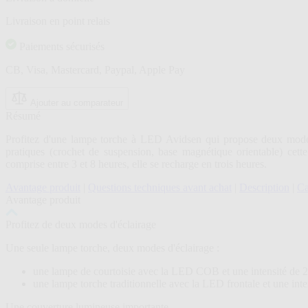
Livraison en point relais
Paiements sécurisés
CB, Visa, Mastercard, Paypal, Apple Pay
Ajouter au comparateur
Résumé
Profitez d'une lampe torche à LED Avidsen qui propose deux modes
pratiques (crochet de suspension, base magnétique orientable) cet
comprise entre 3 et 8 heures, elle se recharge en trois heures.
Avantage produit
|
Questions techniques avant achat
|
Description
|
Ca
Avantage produit
Profitez de deux modes d'éclairage
Une seule lampe torche, deux modes d'éclairage :
une lampe de courtoisie avec la LED COB et une intensité de 
une lampe torche traditionnelle avec la LED frontale et une int
Une couverture lumineuse importante