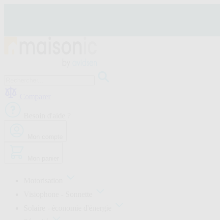
Allez
au
contenu
Motorisation
Visiophone
Comparer
-
Sonnette
Besoin d'aide ?
Solaire
-
économie
Mon compte
d'énergie
Sécurité
Mon panier
Confort
de
la
Motorisation
maison
Visiophone - Sonnette
Seconde
vie
Solaire - économie d'énergie
Bons