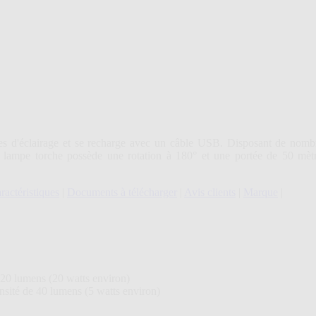
 d'éclairage et se recharge avec un câble USB. Disposant de nombre
te lampe torche possède une rotation à 180° et une portée de 50 mè
ractéristiques
|
Documents à télécharger
|
Avis clients
|
Marque
|
220 lumens (20 watts environ)
ensité de 40 lumens (5 watts environ)