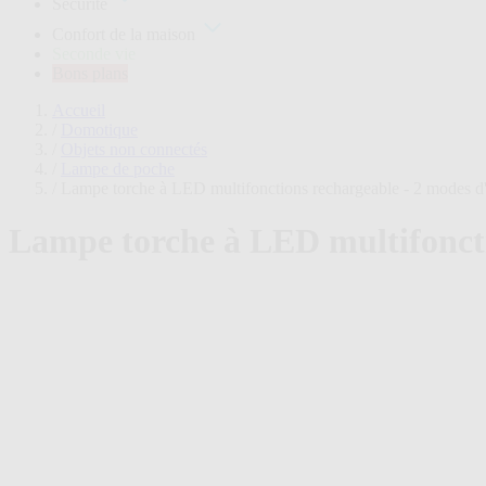
Sécurité
plans
Confort de la maison
Seconde vie
Bons plans
Accueil
/
Domotique
/
Objets non connectés
/
Lampe de poche
/
Lampe torche à LED multifonctions rechargeable - 2 modes d'
Lampe torche à LED multifonctio