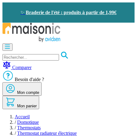
Allez
au
✨
Braderie de l'été : produits à partir de 1,99€
contenu
Motorisation
Visiophone
-
Sonnette
Comparer
Solaire
-
Besoin d'aide ?
économie
d'énergie
Mon compte
Sécurité
Confort
de
Mon panier
la
maison
Accueil
Seconde
/
Domotique
vie
/
Thermostats
Bons
/
Thermostat radiateur électrique