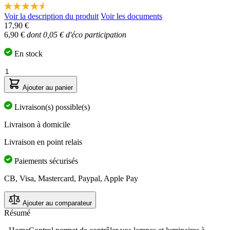
4.6
Voir la description du produit
Voir les documents
étoiles
17,90 €
sur
5,
6,90 €
dont 0,05 € d'éco participation
valeur
de
En stock
la
note
Quantité
moyenne.
Read
Ajouter au panier
9
Reviews.
Livraison(s) possible(s)
Lien
sur
Livraison à domicile
la
même
page.
Livraison en point relais
Paiements sécurisés
CB, Visa, Mastercard, Paypal, Apple Pay
Ajouter au comparateur
Résumé