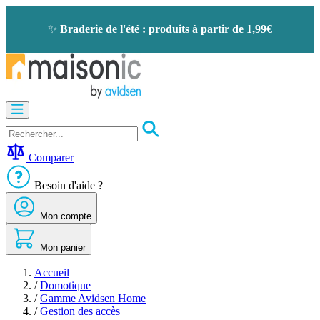
Allez
au
✨
Braderie de l'été : produits à partir de 1,99€
contenu
Motorisation
Visiophone
-
Sonnette
Comparer
Solaire
-
Besoin d'aide ?
économie
d'énergie
Mon compte
Sécurité
Confort
de
Mon panier
la
maison
Accueil
Seconde
/
Domotique
vie
/
Gamme Avidsen Home
Bons
/
Gestion des accès