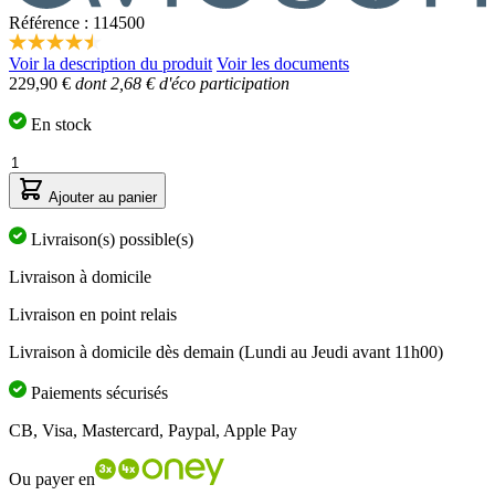
Référence : 114500
4.5
Voir la description du produit
Voir les documents
étoiles
229,90 €
dont 2,68 € d'éco participation
sur
5,
valeur
En stock
de
la
Quantité
note
moyenne.
Ajouter au panier
Read
2
Livraison(s) possible(s)
Reviews.
Lien
Livraison à domicile
sur
la
Livraison en point relais
même
page.
Livraison à domicile dès demain (Lundi au Jeudi avant 11h00)
Paiements sécurisés
CB, Visa, Mastercard, Paypal, Apple Pay
Ou payer en