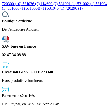
720300 (10)
531036 (2)
114600 (2)
531001 (1)
531002 (1)
531004
(1)
531006 (1)
531006B (1)
531046 (1)
720296 (1)
Boutique officielle
De l’entreprise Avidsen
SAV basé en France
02 47 34 08 88
Livraison GRATUITE dès 60€
Hors produits volumineux
Paiements sécurisés
CB, Paypal, en 3x ou 4x, Apple Pay