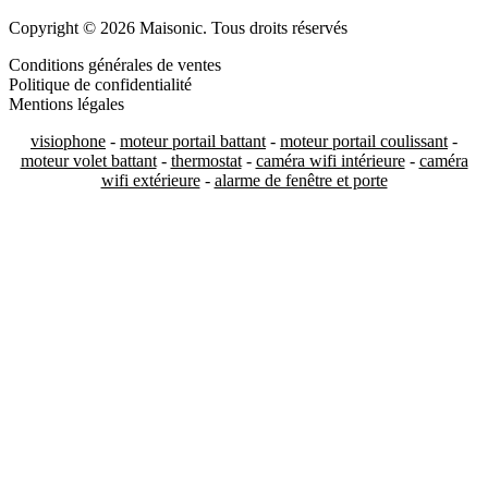
Copyright © 2026 Maisonic. Tous droits réservés
Conditions générales de ventes
Politique de confidentialité
Mentions légales
visiophone
-
moteur portail battant
-
moteur portail coulissant
-
moteur volet battant
-
thermostat
-
caméra wifi intérieure
-
caméra
wifi extérieure
-
alarme de fenêtre et porte