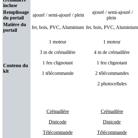
incluse
Remplissage
ajouré / semi-ajouré /
ajouré / semi-ajouré / plein
du portail
plein
Matière du
fer, bois, PVC, Aluminium
fer, bois, PVC, Aluminium
portail
1 moteur
1 moteur
3 m de crémaillère
4 m de crémaillère
1 feu clignotant
1 feu clignotant
Contenu du
kit
1 télécommande
2 télécommandes
2 photocellules
Crémaillère
Crémaillère
Digicode
Digicode
Télécommande
Télécommande