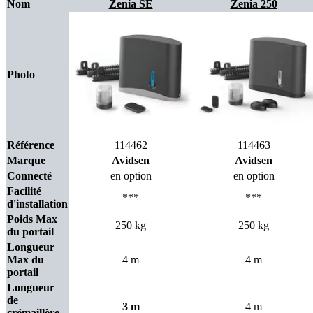
Nom
Zenia SE
Zenia 250
Photo
Référence
114462
114463
Marque
Avidsen
Avidsen
Connecté
en option
en option
Facilité
***
***
d'installation
Poids Max
250 kg
250 kg
du portail
Longueur
Max du
4 m
4 m
portail
Longueur
de
3 m
4 m
crémaillère