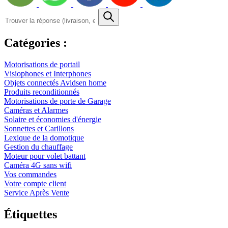
Trouver
la
réponse
(livraison,
Catégories :
etc.)
Motorisations de portail
Visiophones et Interphones
Objets connectés Avidsen home
Produits reconditionnés
Motorisations de porte de Garage
Caméras et Alarmes
Solaire et économies d'énergie
Sonnettes et Carillons
Lexique de la domotique
Gestion du chauffage
Moteur pour volet battant
Caméra 4G sans wifi
Vos commandes
Votre compte client
Service Après Vente
Étiquettes