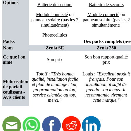
Options
Batterie de secours
Batterie de secours
Module connecté
ou
Module connecté
ou
panneau solaire
(pas les 2
panneau solaire
(pas les 2
simultanément)
simultanément)
Photocellules
Packs
Des packs complets (avec
Nom
Zenia SE
Zenia 250
Ce que l'on
Son bon rapport qualité
Son prix
aime
prix
Totoff :
"Très bonne
Louis :
"Excellent produit
qualité, installation facile
français. Pour son
Motorisation
et plan de montage clair,
installation, il suffit de
de portail
programmation au top,
prendre son temps. Je
coulissant -
service clientèle au top,
recommande vivement
Avis clients
merci."
cette marque."