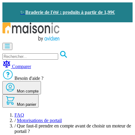
Allez
au
✨
Braderie de l'été : produits à partir de 1,99€
contenu
Motorisation
Visiophone
-
Sonnette
Comparer
Solaire
-
Besoin d'aide ?
économie
d'énergie
Mon compte
Sécurité
Confort
de
Mon panier
la
maison
FAQ
Seconde
/
Motorisations de portail
vie
/
Que faut-il prendre en compte avant de choisir un moteur de
Bons
portail ?