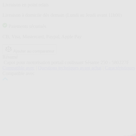
Livraison en point relais
Livraison à domicile dès demain (Lundi au Jeudi avant 11h00)
Paiements sécurisés
CB, Visa, Mastercard, Paypal, Apple Pay
Ajouter au comparateur
Résumé
Capot pour motorisation portail coulissant Sésame 250 - 580227F
Compatible avec
|
Questions techniques avant achat
|
Caractéristiques
Compatible avec
Cliquer
pour
passer
le
carrousel