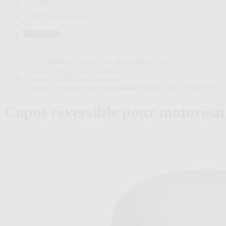
Sécurité
plans
Confort de la maison
Seconde vie
Bons plans
Accueil
/
Motorisations portail, porte de garage et volet
/
Pièces détachées motorisation
/
Capot / Coffret électronique
/
Capot réversible pour motorisation Sésame 250 - 580227F
Capot réversible pour motorisa