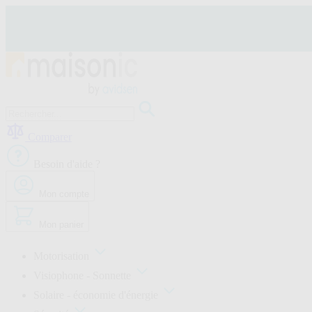
Allez
au
contenu
Motorisation
Visiophone
Comparer
-
Sonnette
Besoin d'aide ?
Solaire
-
économie
Mon compte
d'énergie
Sécurité
Mon panier
Confort
de
la
Motorisation
maison
Visiophone - Sonnette
Seconde
vie
Solaire - économie d'énergie
Bons