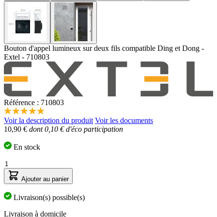
Bouton d'appel lumineux sur deux fils compatible Ding et Dong -
Extel - 710803
Référence : 710803
5.0
Voir la description du produit
Voir les documents
étoiles
10,90 €
dont 0,10 € d'éco participation
sur
5,
valeur
En stock
de
la
Quantité
note
moyenne.
Ajouter au panier
Read
a
Livraison(s) possible(s)
Review.
Lien
Livraison à domicile
sur