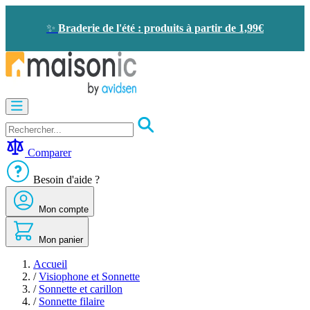
Allez
au
✨
Braderie de l'été : produits à partir de 1,99€
contenu
Motorisation
Visiophone
-
Sonnette
Comparer
Solaire
-
Besoin d'aide ?
économie
d'énergie
Mon compte
Sécurité
Confort
de
Mon panier
la
maison
Accueil
Seconde
/
Visiophone et Sonnette
vie
/
Sonnette et carillon
Bons
/
Sonnette filaire