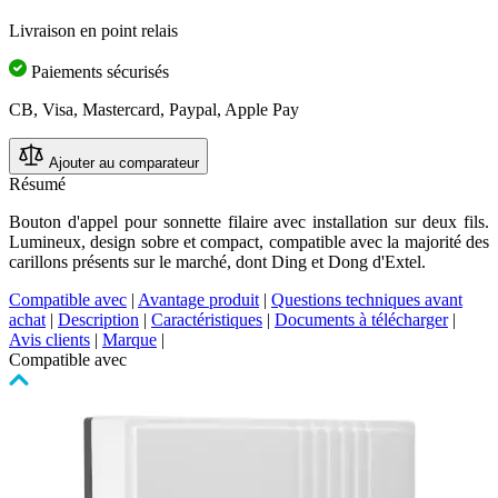
la
Livraison en point relais
même
page.
Paiements sécurisés
CB, Visa, Mastercard, Paypal, Apple Pay
Ajouter au comparateur
Résumé
Bouton d'appel pour sonnette filaire avec installation sur deux fils.
Lumineux, design sobre et compact, compatible avec la majorité des
carillons présents sur le marché, dont Ding et Dong d'Extel.
Compatible avec
|
Avantage produit
|
Questions techniques avant
achat
|
Description
|
Caractéristiques
|
Documents à télécharger
|
Avis clients
|
Marque
|
Compatible avec
Cliquer
pour
passer
le
carrousel