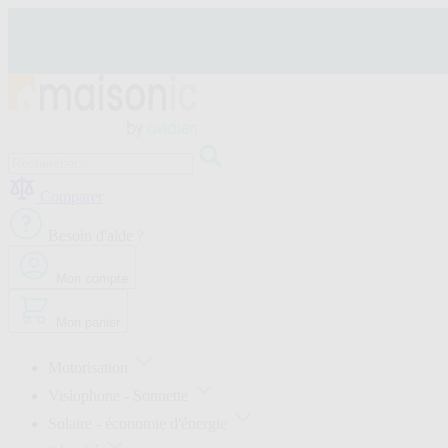
Allez
au
contenu
Motorisation
Visiophone
Comparer
-
Sonnette
Besoin d'aide ?
Solaire
-
économie
Mon compte
d'énergie
Sécurité
Mon panier
Confort
de
la
Motorisation
maison
Visiophone - Sonnette
Seconde
vie
Solaire - économie d'énergie
Bons