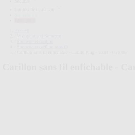
Sécurité
plans
Confort de la maison
Seconde vie
Bons plans
Accueil
/
Visiophone et Sonnette
/
Sonnette et carillon
/
Sonnette et carillon sans fil
/
Carillon sans fil enfichable - Carillo Plug - Extel - 061006
Carillon sans fil enfichable - Ca