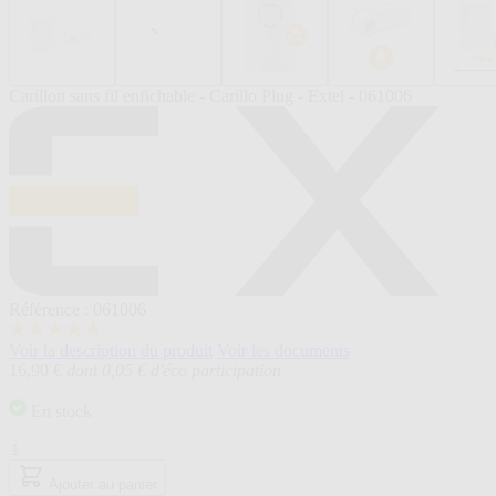
Carillon sans fil enfichable - Carillo Plug - Extel - 061006
Référence : 061006
5.0
Voir la description du produit
Voir les documents
étoiles
16,90 €
dont 0,05 € d'éco participation
sur
5,
valeur
En stock
de
la
Quantité
note
moyenne.
Ajouter au panier
Read