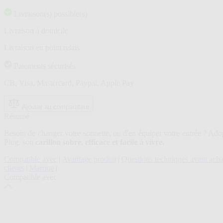
a
Livraison(s) possible(s)
Review.
Lien
Livraison à domicile
sur
la
Livraison en point relais
même
page.
Paiements sécurisés
CB, Visa, Mastercard, Paypal, Apple Pay
Ajouter au comparateur
Résumé
Besoin de changer votre sonnette, ou d'en équiper votre entrée ? Ado
Plug, son
carillon sobre, efficace et facile à vivre.
Compatible avec
|
Avantage produit
|
Questions techniques avant acha
clients
|
Marque
|
Compatible avec
Cliquer
pour
passer
le