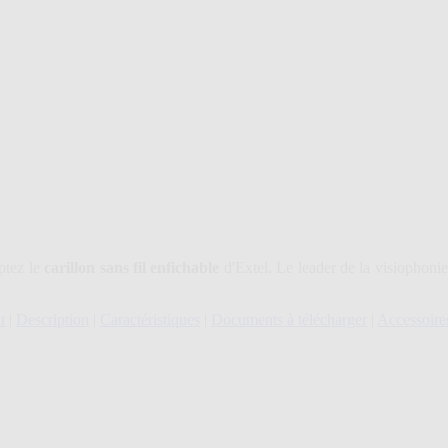
ptez le
carillon sans fil enfichable
d'Extel. Le leader de la visiophoni
t
|
Description
|
Caractéristiques
|
Documents à télécharger
|
Accessoire