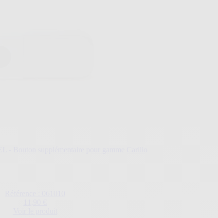
 Bouton supplémentaire pour gamme Carillo
Référence : 061010
11,90 €
Voir le produit