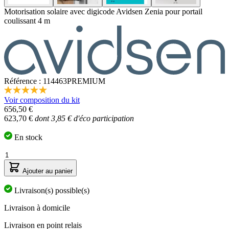
Motorisation solaire avec digicode Avidsen Zenia pour portail
coulissant 4 m
Référence : 114463PREMIUM
5.0
Voir composition du kit
étoiles
Le
656,50 €
sur
prix
5,
623,70 €
dont 3,85 € d'éco participation
valeur
dépend
de
des
En stock
la
options
note
Quantité
choisies
moyenne.
Read
Ajouter au panier
3
Reviews.
Livraison(s) possible(s)
Lien
sur
Livraison à domicile
la
même
page.
Livraison en point relais