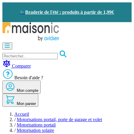
Allez
au
✨
Braderie de l'été : produits à partir de 1,99€
contenu
Motorisation
Visiophone
-
Sonnette
Comparer
Solaire
-
Besoin d'aide ?
économie
d'énergie
Mon compte
Sécurité
Confort
de
Mon panier
la
maison
Accueil
Seconde
/
Motorisations portail, porte de garage et volet
vie
/
Motorisations portail
Bons
/
Motorisation solaire