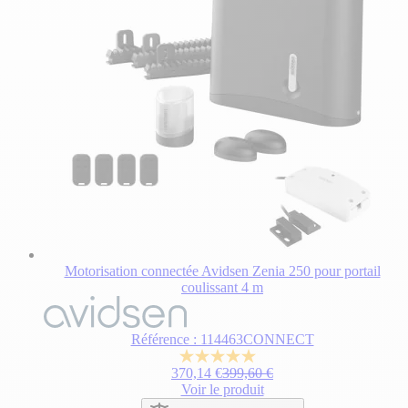
Motorisation connectée Avidsen Zenia 250 pour portail
coulissant 4 m
Le
prix
dépend
Référence : 114463CONNECT
des
5.0
options
Prix normal
370,14 €
399,60 €
sur
choisies
Voir le produit
5
sur