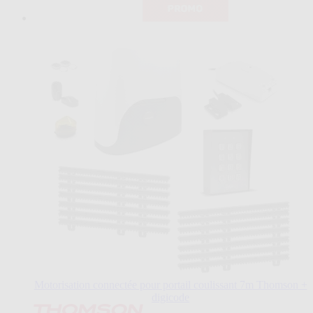
Motorisation connectée pour portail coulissant 7m Thomson +
digicode
Le