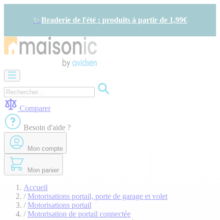
Allez
au
✨
Braderie de l'été : produits à partir de 1,99€
contenu
Motorisation
Visiophone
-
Sonnette
Comparer
Solaire
-
Besoin d'aide ?
économie
d'énergie
Mon compte
Sécurité
Confort
de
Mon panier
la
maison
Accueil
Seconde
/
Motorisations portail, porte de garage et volet
vie
/
Motorisations portail
Bons
/
Motorisation de portail connectée