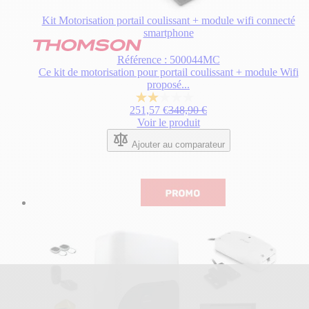
Kit Motorisation portail coulissant + module wifi connecté
smartphone
Le
prix
Référence : 500044MC
dépend
Ce kit de motorisation pour portail coulissant + module Wifi
des
proposé...
options
2.0
choisies
Prix normal
251,57 €
348,90 €
sur
sur
Voir le produit
5
la
étoiles.
page
Ajouter au comparateur
1
du
avis
produit.