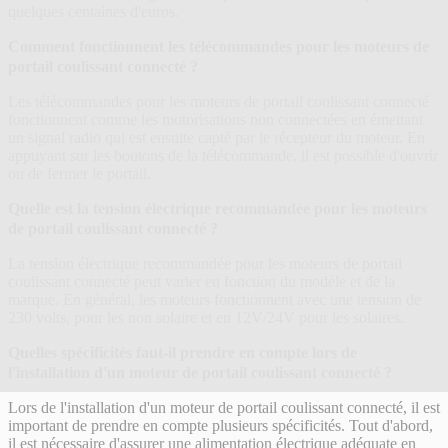
quelques centaines d'euros.
Comment fonctionnent les télécommandes pour les moteurs de
portail coulissant connecté ?
Les télécommandes pour les moteurs de portail coulissant connecté
fonctionnent comme les motorisations non connectées en émettant
un signal radio qui est ensuite capté par le récepteur du moteur. En
appuyant sur les boutons de la télécommande, il est possible d'ouvrir
ou de fermer le portail.
Quelle est la tension électrique recommandée pour les moteurs
de portail coulissant connecté ?
La tension électrique recommandée pour les moteurs de portail
coulissant connecté peut varier en fonction du modèle et de la
marque. En général, les moteurs fonctionnent avec une tension de
230 volts, pour les non solaire et en 12V/24V pour les solaires.
Quelles spécificités faut-il prendre en compte lors de
l'installation d'un moteur de portail coulissant connecté ?
Lors de l'installation d'un moteur de portail coulissant connecté, il est
important de prendre en compte plusieurs spécificités. Tout d'abord,
il est nécessaire d'assurer une alimentation électrique adéquate en