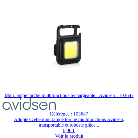
du
produit.
Mini-lampe torche multifonctions rechargeable - Avidsen - 103647
Référence : 103647
Adoptez cette mini-lampe torche multifonctions Avidsen,
transportable et robuste grâce...
6,90 €
Voir le produit