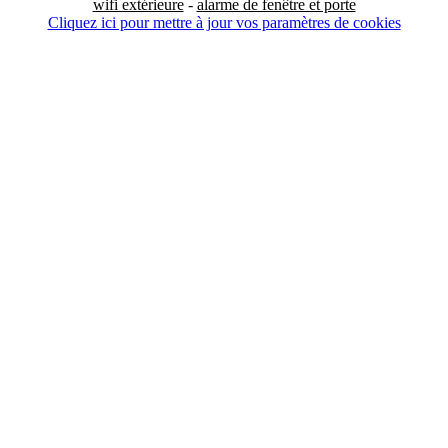
wifi extérieure
-
alarme de fenêtre et porte
Cliquez ici pour mettre à jour vos paramètres de cookies