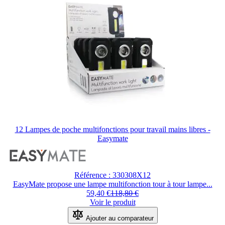
12 Lampes de poche multifonctions pour travail mains libres -
Easymate
Le
prix
dépend
des
Référence : 330308X12
options
EasyMate propose une lampe multifonction tour à tour lampe...
choisies
59,40 €
118,80 €
sur
Voir le produit
la
Ajouter au comparateur
page