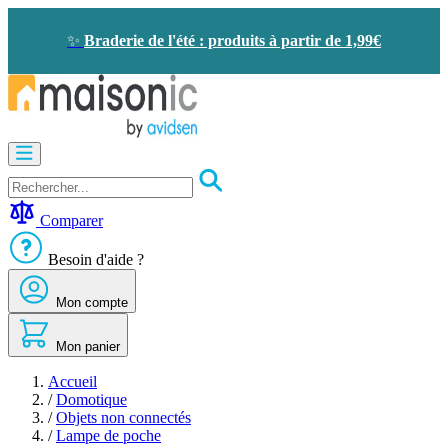
Allez
au
✨
Braderie de l'été : produits à partir de 1,99€
contenu
Motorisation
Visiophone
-
Sonnette
Comparer
Solaire
-
Besoin d'aide ?
économie
d'énergie
Mon compte
Sécurité
Confort
de
Mon panier
la
maison
Accueil
Seconde
/
Domotique
vie
/
Objets non connectés
Bons
/
Lampe de poche