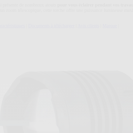
qui présente de nombreux atouts
pour vous éclairer pendant vos travau
d'un zoom télescopique, cette torche offre une puissance lumineuse ma
ractéristiques
|
Documents à télécharger
|
Avis clients
|
Marque
|