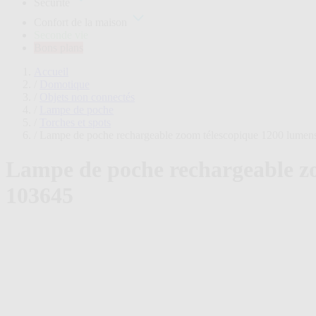
Sécurité
plans
Confort de la maison
Seconde vie
Bons plans
Accueil
/
Domotique
/
Objets non connectés
/
Lampe de poche
/
Torches et spots
/
Lampe de poche rechargeable zoom télescopique 1200 lumens 
Lampe de poche rechargeable zo
103645