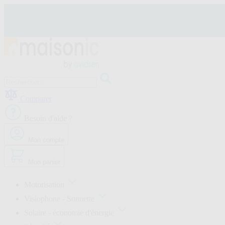
Allez
au
contenu
Motorisation
Visiophone
Comparer
-
Sonnette
Besoin d'aide ?
Solaire
-
économie
Mon compte
d'énergie
Sécurité
Mon panier
Confort
de
la
Motorisation
maison
Visiophone - Sonnette
Seconde
vie
Solaire - économie d'énergie
Bons