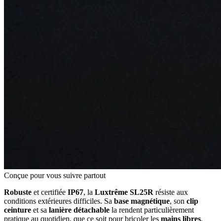
Conçue pour vous suivre partout
Robuste
et certifiée
IP67
, la
Luxtrême SL25R
résiste aux
conditions extérieures difficiles. Sa
base magnétique
, son
clip
ceinture
et sa
lanière détachable
la rendent particulièrement
pratique au quotidien, que ce soit pour bricoler les
mains libres
,