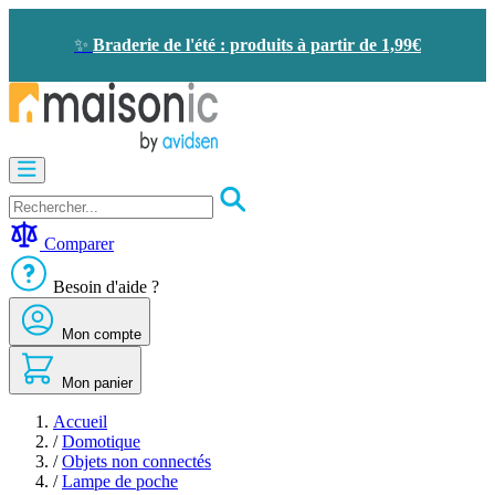
Allez
au
✨
Braderie de l'été : produits à partir de 1,99€
contenu
Motorisation
Visiophone
-
Sonnette
Comparer
Solaire
-
Besoin d'aide ?
économie
d'énergie
Mon compte
Sécurité
Confort
de
Mon panier
la
maison
Accueil
Seconde
/
Domotique
vie
/
Objets non connectés
Bons
/
Lampe de poche