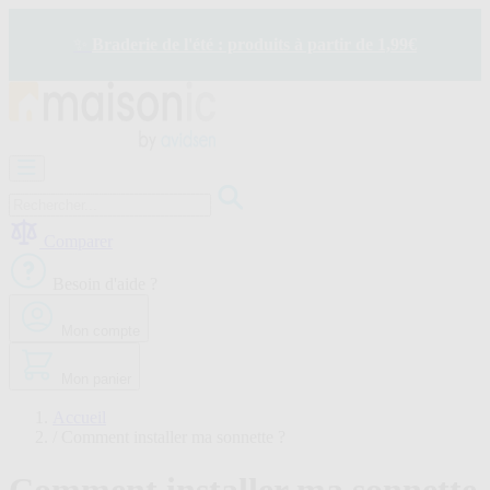
Allez
au
✨
Braderie de l'été : produits à partir de 1,99€
contenu
Motorisation
Visiophone
-
Sonnette
Comparer
Solaire
-
Besoin d'aide ?
économie
d'énergie
Mon compte
Sécurité
Confort
de
Mon panier
la
maison
Accueil
Seconde
/
Comment installer ma sonnette ?
vie
Bons