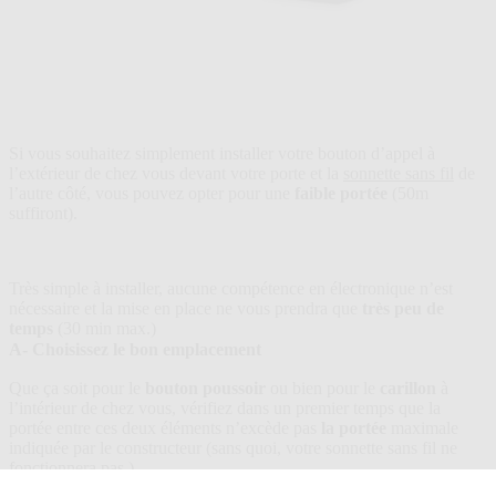
Si vous souhaitez simplement installer votre bouton d’appel à
l’extérieur de chez vous devant votre porte et la
sonnette sans fil
de
l’autre côté, vous pouvez opter pour une
faible portée
(50m
suffiront).
Très simple à installer, aucune compétence en électronique n’est
nécessaire et la mise en place ne vous prendra que
très peu de
temps
(30 min max.)
A- Choisissez le bon emplacement
Que ça soit pour le
bouton poussoir
ou bien pour le
carillon
à
l’intérieur de chez vous, vérifiez dans un premier temps que la
portée entre ces deux éléments n’excède pas
la portée
maximale
indiquée par le constructeur (sans quoi, votre sonnette sans fil ne
fonctionnera pas.)