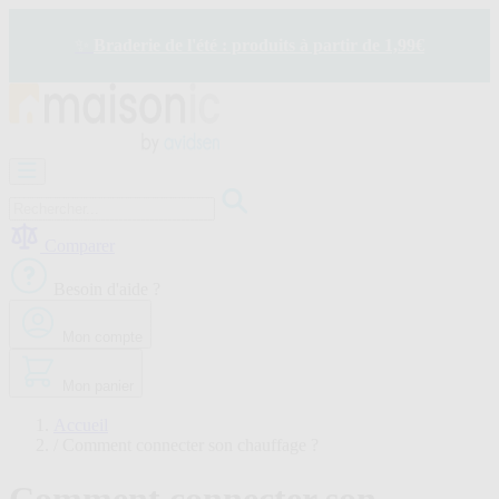
Allez
au
✨
Braderie de l'été : produits à partir de 1,99€
contenu
Motorisation
Visiophone
-
Sonnette
Comparer
Solaire
-
Besoin d'aide ?
économie
d'énergie
Mon compte
Sécurité
Confort
de
Mon panier
la
maison
Accueil
Seconde
/
Comment connecter son chauffage ?
vie
Bons