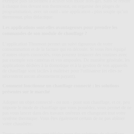
exemple plus facilement à activer son mode hors-gel. Sans se rendre
à chaque fois devant son thermostat, on organise des plages de
programmation, avec un outil - une application - plus souple qu’un
thermostat, plus didactique.
Les applications sont-elles avantageuses pour prendre les
commandes de son module de chauffage ?
L’application Thomson permet un suivi rigoureux de votre
consommation et de la facture qui en découle. Si vous êtes équipé
d’autres objets connectés, vous pourrez instaurer des routines avec
par exemple vos caméras et vos ampoules. De manière générale, les
applications dédiées à la domotique et à la gestion de vos appareils
de chauffage sont faciles à maîtriser pour l'utilisateur (et elles ne
nécessitent aucun abonnement payant).
Comment fonctionne un chauffage connecté : les solutions
présentes sur le marché
Adopter un objet connecté - ou non - pour son chauffage, et ce, peu
importe le mode de chauffage que vous possédez, vous permet de ne
pas vous lancer dans des travaux onéreux en changeant tout votre
système thermique. Vous êtes également certain de ne pas abîmer
votre chaudière.
Toutes ces solutions sont idéales pour des solutions de chauffage