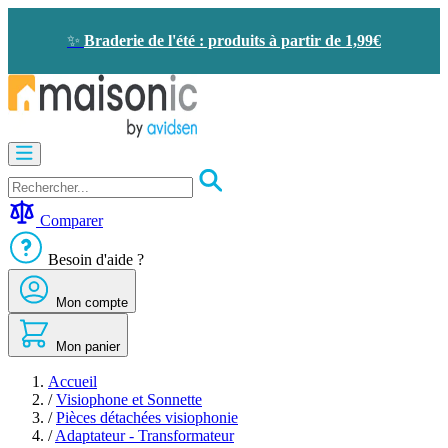
Allez
au
✨
Braderie de l'été : produits à partir de 1,99€
contenu
Motorisation
Visiophone
-
Sonnette
Comparer
Solaire
-
Besoin d'aide ?
économie
d'énergie
Mon compte
Sécurité
Confort
de
Mon panier
la
maison
Accueil
Seconde
/
Visiophone et Sonnette
vie
/
Pièces détachées visiophonie
Bons
/
Adaptateur - Transformateur