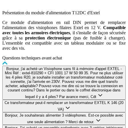
Présentation du module d'alimentation T12DC d'Extel
Ce module d'alimentation en rail DIN permet de remplacer
l'alimentation des visiophones filaires Extel en 12 V.
Compatible
avec toutes les armoires électriques
, il s'installe de façon sécurisée
grâce à sa
protection électronique
(pas de fusible à changer).
L'ensemble est compatible avec un tableau modulaire ou se fixe
avec des vis.
Questions techniques avant achat
Bonjour, j'ai acheté un Visiophone sans fil à mémoire d'appel EXTEL -
Mini Réf : extel-810290 + CFI 1001 17 W 50 99 35. Pour ne plus utiliser
les 4 piles R20, je souhaite installer un transformateur modulateur coté
sonnette, j'ai l'arrivée en 230V. Pouvez vous me dire quel transfo
acheter, adaptable? Pouvez-vous me dire où se trouve la connexion en
courant continu? Dans le portier ou dans le coffret électronique dans
lequel il y a 4 piles? Par avance merci, Cdt
Ce transformateur peut-il remplacer un transformateur EXTEL K 146 (20
VA)
Bonjour, Je souhaiterais alimenter 3 vidéophones. Est-ce possible avec
une seule alimentation ? Merci de retour.
Bonjour, J'ai acheté un ensemble parlophonie avec 3 unitées intérieures