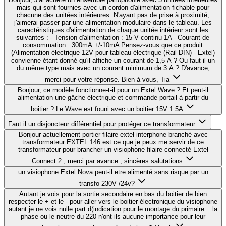
mais qui sont fournies avec un cordon d'alimentation fichable pour
chacune des unitées intérieures. N'ayant pas de prise à proximité,
j'aimerai passer par une alimentation modulaire dans le tableau. Les
caractéristiques d'alimentation de chaque unitée intérieur sont les
suivantes : - Tension d'alimentation : 15 V continu 1A - Courant de
consommation : 300mA +/-10mA Pensez-vous que ce produit
(Alimentation électrique 12V pour tableau électrique (Rail DIN) - Extel)
convienne étant donné qu'il affiche un courant de 1,5 A ? Ou faut-il un
du même type mais avec un courant minimum de 3 A ? D'avance,
merci pour votre réponse. Bien à vous, Tia
Bonjour, ce modèle fonctionne-t-il pour un Extel Wave ? Et peut-il
alimentation une gâche électrique et commande portail à partir du
boitier ? Le Wave est founi avec un boitier 15V 1.5A
Faut il un disjoncteur différentiel pour protéger ce transformateur
Bonjour actuellement portier filaire extel interphone branché avec
transformateur EXTEL 146 est ce que je peux me servir de ce
transformateur pour brancher un visiophone filaire connecté Extel
Connect 2 , merci par avance , sincères salutations
un visiophone Extel Nova peut-il etre alimenté sans risque par un
transfo 230V /24v?
Autant je vois pour la sortie secondaire en bas du boitier de bien
respecter le + et le - pour aller vers le boitier électronique du visiophone
autant je ne vois nulle part d(indication pour le montage du primaire... la
phase ou le neutre du 220 n'ont-ils aucune importance pour leur