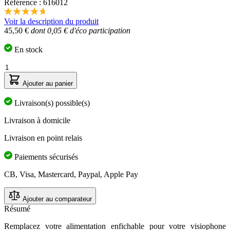
Référence : 616012
4.7
Voir la description du produit
étoiles
45,50 €
dont 0,05 € d'éco participation
sur
5,
valeur
En stock
de
la
Quantité
note
moyenne.
Ajouter au panier
Read
10
Livraison(s) possible(s)
Reviews.
Lien
Livraison à domicile
sur
la
Livraison en point relais
même
page.
Paiements sécurisés
CB, Visa, Mastercard, Paypal, Apple Pay
Ajouter au comparateur
Résumé
Remplacez votre alimentation enfichable pour votre visiophone