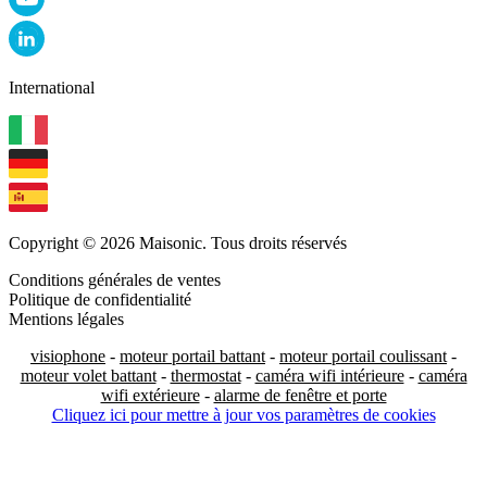
International
Copyright © 2026 Maisonic. Tous droits réservés
Conditions générales de ventes
Politique de confidentialité
Mentions légales
visiophone
-
moteur portail battant
-
moteur portail coulissant
-
moteur volet battant
-
thermostat
-
caméra wifi intérieure
-
caméra
wifi extérieure
-
alarme de fenêtre et porte
Cliquez ici pour mettre à jour vos paramètres de cookies