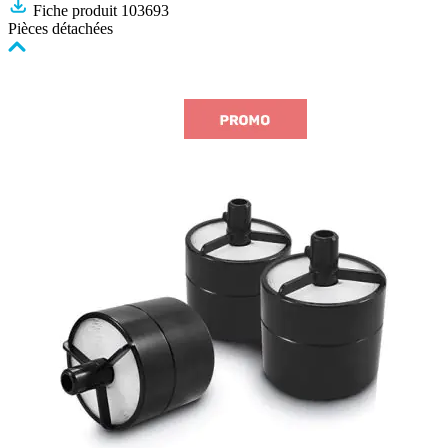
Fiche produit 103693
Pièces détachées
Cliquer
pour
passer
le
carrousel