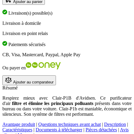
Ajouter au panier
Livraison(s) possible(s)
Livraison à domicile
Livraison en point relais
Paiements sécurisés
CB, Visa, Mastercard, Paypal, Apple Pay
Ou payer en
Ajouter au comparateur
Résumé
Respirez mieux avec Clair-P1B d'Avidsen. Ce purificateur
d'air
filtre et élimine les principaux polluants
présents dans votre
bureau ou dans votre voiture. Clair-P1b est maniable, économique et
silencieux. Son système de filtres est performant.
Avantage produit
|
Questions techniques avant achat
|
Description
|
Caractéristiques
|
Documents à télécharger
|
Pièces détachées
|
Avis