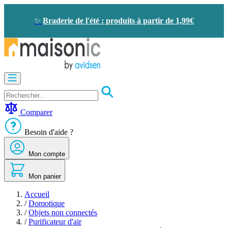
Allez
au
✨
Braderie de l'été : produits à partir de 1,99€
contenu
Motorisation
Visiophone
-
Sonnette
Comparer
Solaire
-
Besoin d'aide ?
économie
d'énergie
Mon compte
Sécurité
Confort
de
Mon panier
la
maison
Accueil
Seconde
/
Domotique
vie
/
Objets non connectés
Bons
/
Purificateur d'air