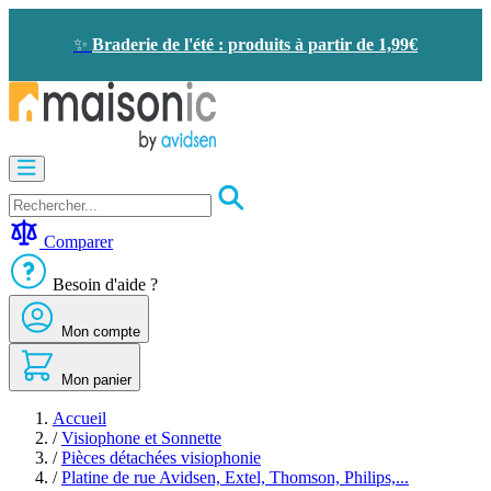
Allez
au
✨
Braderie de l'été : produits à partir de 1,99€
contenu
Motorisation
Visiophone
-
Sonnette
Comparer
Solaire
-
Besoin d'aide ?
économie
d'énergie
Mon compte
Sécurité
Confort
de
Mon panier
la
maison
Accueil
Seconde
/
Visiophone et Sonnette
vie
/
Pièces détachées visiophonie
Bons
/
Platine de rue Avidsen, Extel, Thomson, Philips,...