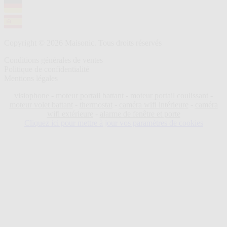
Copyright © 2026 Maisonic. Tous droits réservés
Conditions générales de ventes
Politique de confidentialité
Mentions légales
visiophone
-
moteur portail battant
-
moteur portail coulissant
-
moteur volet battant
-
thermostat
-
caméra wifi intérieure
-
caméra
wifi extérieure
-
alarme de fenêtre et porte
Cliquez ici pour mettre à jour vos paramètres de cookies