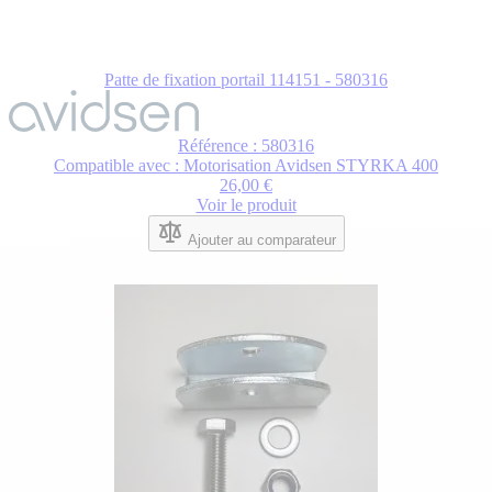
Patte de fixation portail 114151 - 580316
Référence : 580316
Compatible avec : Motorisation Avidsen STYRKA 400
26,00 €
Voir le produit
Ajouter au comparateur