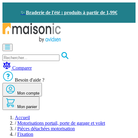
Allez
au
✨
Braderie de l'été : produits à partir de 1,99€
contenu
Motorisation
Visiophone
-
Sonnette
Comparer
Solaire
-
Besoin d'aide ?
économie
d'énergie
Mon compte
Sécurité
Confort
de
Mon panier
la
maison
Accueil
Seconde
/
Motorisations portail, porte de garage et volet
vie
/
Pièces détachées motorisation
Bons
/
Fixation