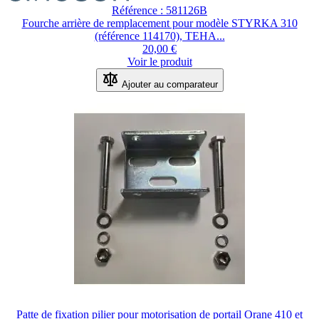
Référence : 581126B
Fourche arrière de remplacement pour modèle STYRKA 310
(référence 114170), TEHA...
20,00 €
Voir le produit
Ajouter au comparateur
Patte de fixation pilier pour motorisation de portail Orane 410 et