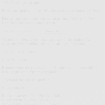
Lettre
10€ offerts* mais pas que !
d’information
Bons plans, guides, nouveautés... Inscrivez-vous à notre newsletter
Pour que nos communications soient personnalisées, complétez
votre profil dans votre compte client
Adresse
Inscription
email
*Code promo envoyé par email suite à votre inscription à la
newsletter. Voir conditions dans l’email de confirmation.
> Questions fréquentes
Conseils produits
Retrouvez tous nos conseils, tutoriels, vidéos... pour vous aider à
installer, utiliser et réparer votre produit.
> Voir tous nos conseils produits
Nous contacter
Du Lundi au Jeudi 9h - 12h / 14h - 18h
et le vendredi 9h - 12h / 14h - 17h
02 47 34 08 88
(numéro non surtaxé)