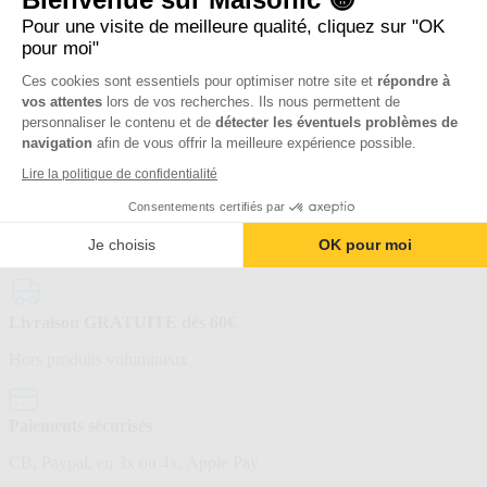
Détecteur de mouvement pour alarme
Pour une visite de meilleure qualité, cliquez sur "OK
Sirène d'alarme
pour moi"
Ces cookies sont essentiels pour optimiser notre site et
répondre à
Boutique officielle
vos attentes
lors de vos recherches. Ils nous permettent de
personnaliser le contenu et de
détecter les éventuels problèmes de
De l’entreprise Avidsen
navigation
afin de vous offrir la meilleure expérience possible.
Lire la politique de confidentialité
SAV basé en France
Consentements certifiés par
Je choisis
OK pour moi
02 47 34 08 88
Livraison GRATUITE dès 60€
Hors produits volumineux
Paiements sécurisés
CB, Paypal, en 3x ou 4x, Apple Pay