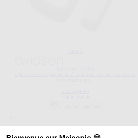
Carillon
Référence : 100115
Optimisez votre système de sécurité Avidsen avec ce détecteur
d'ouverture porte...
Prix Spécial
Prix normal
5,90 €
19,90 €
Voir le produit
Ajouter au comparateur
1
article
Afficher
Catégories associées
Bienvenue sur Maisonic 😀