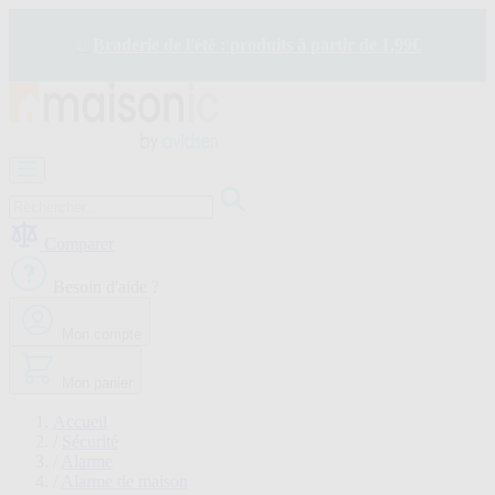
Allez
au
✨
Braderie de l'été : produits à partir de 1,99€
contenu
Motorisation
Visiophone
-
Sonnette
Comparer
Solaire
-
Besoin d'aide ?
économie
d'énergie
Mon compte
Sécurité
Confort
de
Mon panier
la
maison
Accueil
Seconde
/
Sécurité
vie
/
Alarme
Bons
/
Alarme de maison