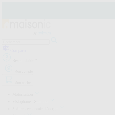
Allez
au
contenu
Motorisation
Visiophone
Comparer
-
Sonnette
Besoin d'aide ?
Solaire
-
économie
Mon compte
d'énergie
Sécurité
Mon panier
Confort
de
la
Motorisation
maison
Visiophone - Sonnette
Seconde
vie
Solaire - économie d'énergie
Bons