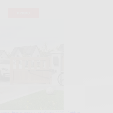
ttants - bras télescopiques - Styrka 320T - Avidsen...