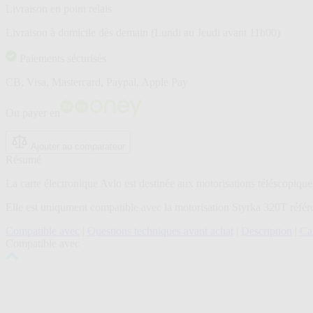
Livraison en point relais
Livraison à domicile dès demain (Lundi au Jeudi avant 11h00)
Paiements sécurisés
CB, Visa, Mastercard, Paypal, Apple Pay
Ou payer en
Ajouter au comparateur
Résumé
La carte électronique Avlo est destinée aux motorisations téléscopique
Elle est uniqument compatible avec la motorisation Styrka 320T réfé
Compatible avec
|
Questions techniques avant achat
|
Description
|
Car
Compatible avec