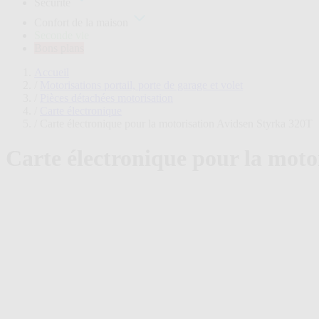
Sécurité
plans
Confort de la maison
Seconde vie
Bons plans
Accueil
/
Motorisations portail, porte de garage et volet
/
Pièces détachées motorisation
/
Carte électronique
/
Carte électronique pour la motorisation Avidsen Styrka 320T
Carte électronique pour la moto