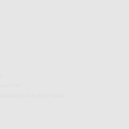
s.
rence 114301
actéristiques
|
Avis clients
|
Marque
|