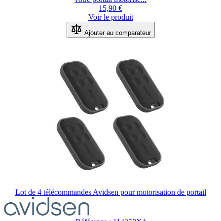
15,90 €
Voir le produit
Ajouter au comparateur
Lot de 4 télécommandes Avidsen pour motorisation de portail
Le
prix
dépend