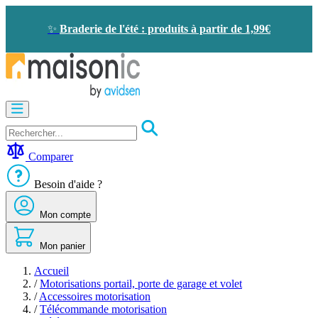
Allez
au
✨
Braderie de l'été : produits à partir de 1,99€
contenu
Motorisation
Visiophone
-
Sonnette
Comparer
Solaire
-
Besoin d'aide ?
économie
d'énergie
Mon compte
Sécurité
Confort
de
Mon panier
la
maison
Accueil
Seconde
/
Motorisations portail, porte de garage et volet
vie
/
Accessoires motorisation
Bons
/
Télécommande motorisation