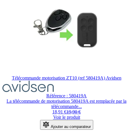
produit.
Télécommande motorisation ZT10 (ref 580419A) Avidsen
Le
prix
dépend
Référence : 580419A
des
La télécommande de motorisation 580419A est remplacée par la
options
télécommande...
choisies
18,91 €
19,90 €
sur
Voir le produit
la
page
Ajouter au comparateur
du