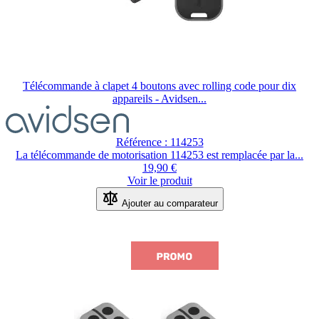
Télécommande à clapet 4 boutons avec rolling code pour dix
appareils - Avidsen...
Le
prix
dépend
Référence : 114253
des
La télécommande de motorisation 114253 est remplacée par la...
options
19,90 €
choisies
Voir le produit
sur
la
Ajouter au comparateur
page
du
produit.