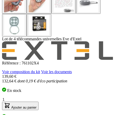
Lot de 4 télécommandes universelles Eve d'Extel
Référence : 761102X4
Voir composition du kit
Voir les documents
Le
139,60 €
prix
132,64 €
dont 0,19 € d'éco participation
dépend
des
En stock
options
Quantité
choisies
Ajouter au panier