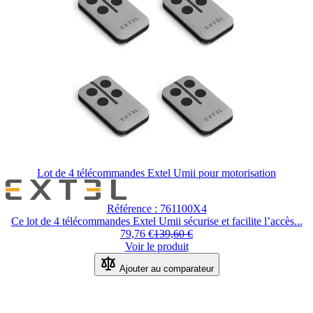
Lot de 4 télécommandes Extel Umii pour motorisation
Le
prix
Référence : 761100X4
dépend
Ce lot de 4 télécommandes Extel Umii sécurise et facilite l’accès...
des
79,76 €
139,60 €
options
Voir le produit
choisies
sur
Ajouter au comparateur
la
page
du
produit.