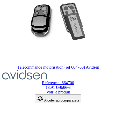
Télécommande motorisation (ref 664700) Avidsen
Le
prix
dépend
Référence : 664700
des
18,91 €
19,90 €
options
Voir le produit
choisies
sur
Ajouter au comparateur
la
page
du