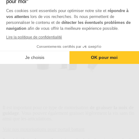
pour moi"
Ces cookies sont essentiels pour optimiser notre site et
répondre à
vos attentes
lors de vos recherches. Ils nous permettent de
personnaliser le contenu et de
détecter les éventuels problèmes de
navigation
afin de vous offrir la meilleure expérience possible.
Lire la politique de confidentialité
Consentements certifiés par
Je choisis
OK pour moi
Il est important pour ce type de motorisation
de graisser la noix de
guidage
. Vous pouvez également graisser légèrement la vis sans fin
ainsi que les articulations.
Voir nos motorisations pour portail battant