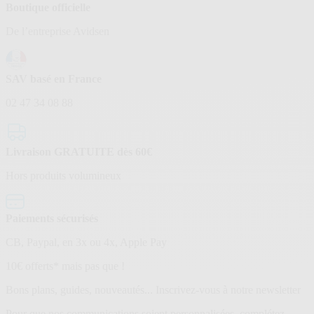
Boutique officielle
De l’entreprise Avidsen
SAV basé en France
02 47 34 08 88
Livraison GRATUITE dès 60€
Hors produits volumineux
Paiements sécurisés
CB, Paypal, en 3x ou 4x, Apple Pay
Lettre
10€ offerts* mais pas que !
d’information
Bons plans, guides, nouveautés... Inscrivez-vous à notre newsletter
Pour que nos communications soient personnalisées, complétez